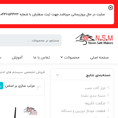
سایت در حال بروزرسانی میباشد.جهت ثبت سفارش با شماره 09044654433 | 02191016261 تماس حاصل فرمایید.
فروش
صفحه اصلی
محصولات
تماس با ما
آموزش
س
تخصصی
سیستم
پک دوربین مداربسته
های
فروش تخصصی سیستم های امنی
دسته‌بندی نتایج
امنیتی
مرتب سازی بر اساس:
پ
ابزار آلات نصب
دسته بندی نشده
شگفت انگیزها
قطعات مونتاژ دوربین و دستگاه