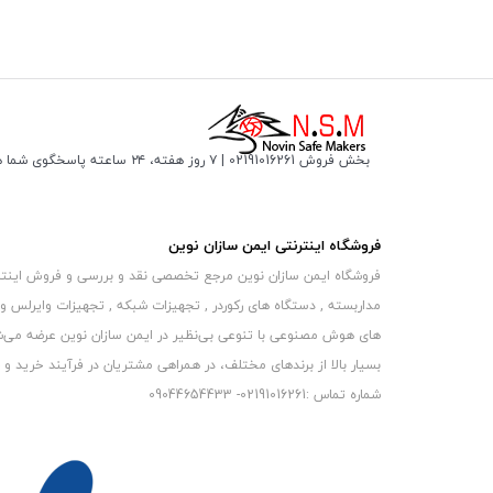
بخش فروش 02191016261 | ۷ روز هفته، ۲۴ ساعته پاسخگوی شما هستیم
فروشگاه اینترنتی ایمن سازان نوین
فروشگاه ایمن سازان نوین مرجع تخصصی نقد و بررسی و فروش اینترنتی 
مداربسته , دستگاه های رکوردر , تجهیزات شبکه , تجهیزات وایرلس و
های هوش مصنوعی با تنوعی بی‌نظیر در ایمن سازان نوین عرضه می‏‏‏‌شون
بسیار بالا از برندهای مختلف، در همراهی مشتریان در فرآیند خرید و حفظ
شماره تماس :02191016261- 09044654433