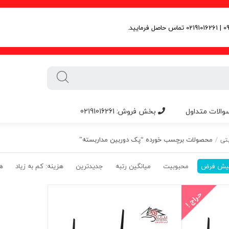
والات متداول
بخش فروش: 02191016261
محصولات برچسب خورده “پک دوربین مداربسته”
تی
/
یش فرض
محبوبیت
میانگین رتبه
جدیدترین
هزینه: کم به زیاد
هز
حراج !