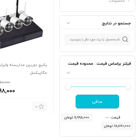
محصولات
جستجو در نتایج:
فیلتر براساس قیمت : محدوده قیمت
مگاپیکسل
50,000
998,000
صافی
0
قيمت:
—
11,998,000 تومان
18,870,000 تومان