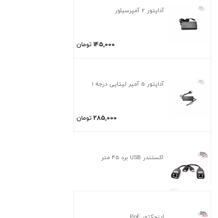
آداپتور 2 آمپرسیلور
145,000
تومان
آداپتور 5 آمپر لپتاپی درجه 1
285,000
تومان
اکستندر USB برد 45 متر
اینجکتور PoE