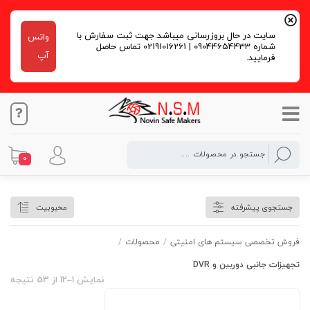
سایت در حال بروزرسانی میباشد.جهت ثبت سفارش با
واتس
شماره 09044654433 | 02191016261 تماس حاصل
آپ
فرمایید.
0
تجهیزات جانبی دوربین و DVR
جستجوی پیشرفته
محبوبیت
فروش تخصصی سیستم های امنیتی
/
محصولات
/
تجهیزات جانبی دوربین و DVR
نمایش 1–12 از 53 نتیجه