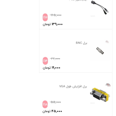
165,000
٪
16
139,000
تومان
برل BNC
22,000
٪
14
19,000
تومان
برل افزایش طول VGA
55,000
٪
18
45,000
تومان