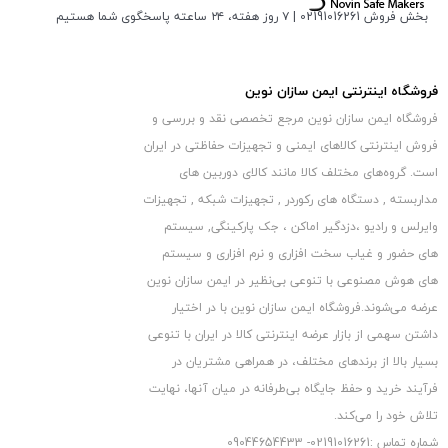
بخش فروش 02191016261 | ۷ روز هفته، ۲۴ ساعته پاسخگوی شما هستیم
فروشگاه اینترنتی ایمن سازان نوین
فروشگاه ایمن سازان نوین مرجع تخصصی نقد و بررسی و
فروش اینترنتی کالاهای ایمنی و تجهیزات حفاظتی در ایران
است. گروه‏‏‌های مختلف کالا مانند کالای دوربین های
مداربسته , دستگاه های رکوردر , تجهیزات شبکه , تجهیزات
وایرلس و رادیو ،دزدگیر اماکن ، جک پارکینگی, سیستم
های حضور و غیاب سخت افزاری و نرم افزاری و سیستم
های هوش مصنوعی با تنوعی بی‌نظیر در ایمن سازان نوین
عرضه می‏‏‏‌شوند.فروشگاه ایمن سازان نوین با در اختیار
داشتن سهمی از بازار عرضه اینترنتی کالا در ایران با تنوعی
بسیار بالا از برندهای مختلف، در همراهی مشتریان در
فرآیند خرید و حفظ جایگاه بی‏‏‏‌طرفانه در میان آنها، نهایت
تلاش خود را می‌‏‏کند.
شماره تماس :02191016261- 09044654433