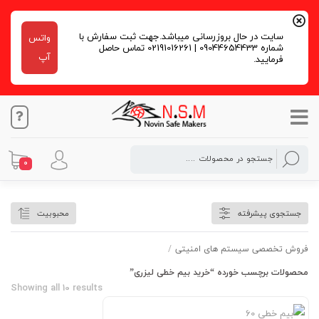
سایت در حال بروزرسانی میباشد.جهت ثبت سفارش با
واتس
شماره 09044654433 | 02191016261 تماس حاصل
آپ
فرمایید.
0
خرید بیم خطی لیزری
جستجوی پیشرفته
محبوبیت
فروش تخصصی سیستم های امنیتی
/
محصولات برچسب خورده “خرید بیم خطی لیزری”
Showing all 10 results