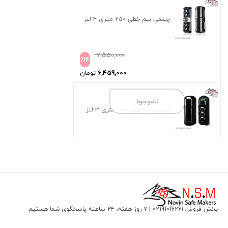
چشمی بیم خطی 250 متری 4 لنز
7,550,000
٪
14
6,459,000
تومان
ناموجود
چشمی بیم خطی 150 متری 3 لنز
بخش فروش 02191016261 | ۷ روز هفته، ۲۴ ساعته پاسخگوی شما هستیم