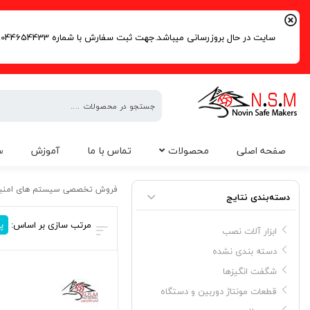
سایت در حال بروزرسانی میباشد.جهت ثبت سفارش با شماره 09044654433 | 02191016261 تماس حاصل فرمایید.
فروش
صفحه اصلی
محصولات
تماس با ما
آموزش
س
تخصصی
سیستم
درب بازکن سیموت
های
فروش تخصصی سیستم های امنی
دسته‌بندی نتایج
امنیتی
مرتب سازی بر اساس:
پ
ابزار آلات نصب
دسته بندی نشده
شگفت انگیزها
قطعات مونتاژ دوربین و دستگاه