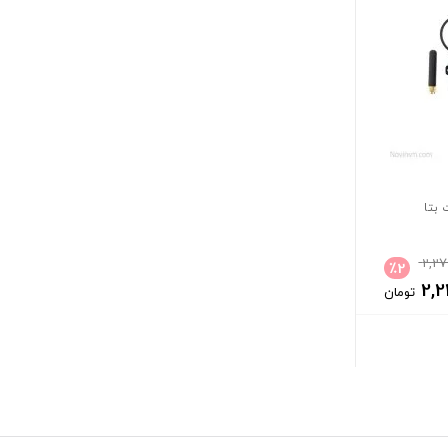
بتا
2,27
٪
2
2,2
تومان