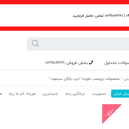
والات متداول
بخش فروش: 02191016261
محصولات برچسب خورده “درب بازکن سیموت”
تی
/
یش فرض
محبوبیت
میانگین رتبه
جدیدترین
هزینه: کم به زیاد
هز
حراج !