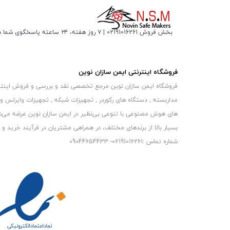
بخش فروش 02191016261 | ۷ روز هفته، ۲۴ ساعته پاسخگوی شما هستیم
فروشگاه اینترنتی ایمن سازان نوین
فروشگاه ایمن سازان نوین مرجع تخصصی نقد و بررسی و فروش اینترنتی 
مداربسته , دستگاه های رکوردر , تجهیزات شبکه , تجهیزات وایرلس و
های هوش مصنوعی با تنوعی بی‌نظیر در ایمن سازان نوین عرضه می‏‏‏‌شون
بسیار بالا از برندهای مختلف، در همراهی مشتریان در فرآیند خرید و حفظ
شماره تماس :02191016261- 09044654433