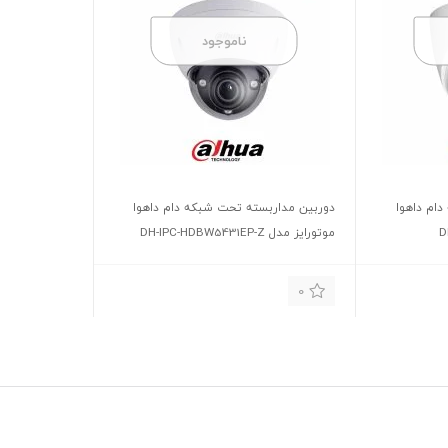
ناموجود
ام داهوا
دوربین مداربسته تحت شبکه دام داهوا
موتورایز مدل DH-IPC-HDBW5431EP-Z
0