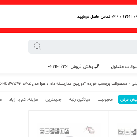
والات متداول
بخش فروش: 02191016261
محصولات برچسب خورده “دوربین مداربسته دام داهوا مدل DH-IPC-HDBW5431EP-Z”
تی
/
یش فرض
محبوبیت
میانگین رتبه
جدیدترین
هزینه: کم به زیاد
هز