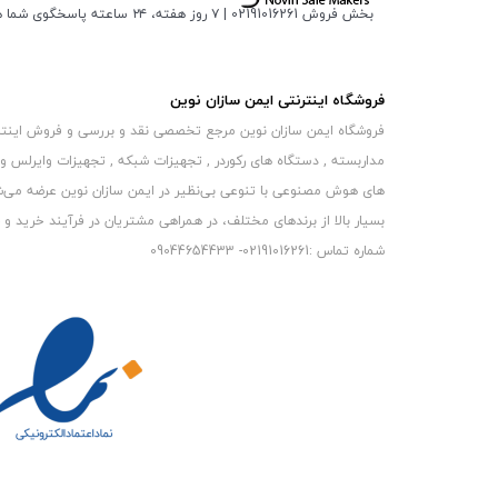
بخش فروش 02191016261 | ۷ روز هفته، ۲۴ ساعته پاسخگوی شما هستیم
فروشگاه اینترنتی ایمن سازان نوین
فروشگاه ایمن سازان نوین مرجع تخصصی نقد و بررسی و فروش اینترنتی 
مداربسته , دستگاه های رکوردر , تجهیزات شبکه , تجهیزات وایرلس و
های هوش مصنوعی با تنوعی بی‌نظیر در ایمن سازان نوین عرضه می‏‏‏‌شون
بسیار بالا از برندهای مختلف، در همراهی مشتریان در فرآیند خرید و حفظ
شماره تماس :02191016261- 09044654433