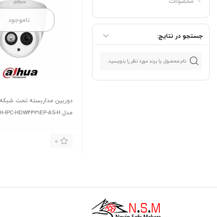
محصولات
ناموجود
جستجو در نتایج:
دوربین مداربسته تحت شبکه د
مدل DH-IPC-HDW4431EP-AS-H
0