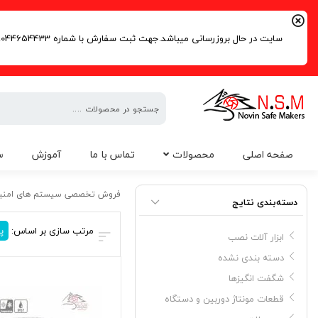
سایت در حال بروزرسانی میباشد.جهت ثبت سفارش با شماره 09044654433 | 02191016261 تماس حاصل فرمایید.
فروش
صفحه اصلی
محصولات
تماس با ما
آموزش
س
تخصصی
سیستم
دوربین مداربسته دام داهوا مدل DH-IPC-HDBW5431EP-Z
های
فروش تخصصی سیستم های امنی
دسته‌بندی نتایج
امنیتی
مرتب سازی بر اساس:
پ
ابزار آلات نصب
دسته بندی نشده
شگفت انگیزها
قطعات مونتاژ دوربین و دستگاه