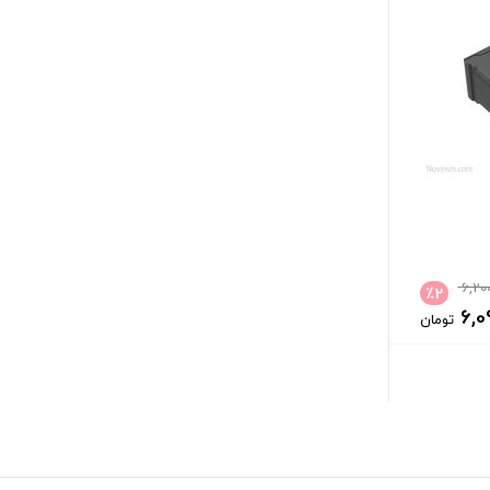
6,20
٪
2
6,0
تومان