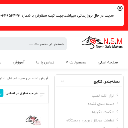
سایت در حال بروزرسانی میباشد.جهت ثبت سفارش با شماره 09044654433 | 02191016261 تماس حاصل فرمایید.
فروش
صفحه اصلی
محصولات
تماس با ما
آموزش
س
تخصصی
سیستم
ردیاب آهربایی قوی برای ماشین
های
فروش تخصصی سیستم های امنی
دسته‌بندی نتایج
امنیتی
مرتب سازی بر اساس:
پ
ابزار آلات نصب
دسته بندی نشده
شگفت انگیزها
قطعات مونتاژ دوربین و دستگاه