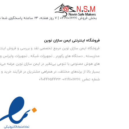
بخش فروش 02191016261 | ۷ روز هفته، ۲۴ ساعته پاسخگوی شما هستیم
فروشگاه اینترنتی ایمن سازان نوین
فروشگاه ایمن سازان نوین مرجع تخصصی نقد و بررسی و فروش اینترنتی 
مداربسته , دستگاه های رکوردر , تجهیزات شبکه , تجهیزات وایرلس و
های هوش مصنوعی با تنوعی بی‌نظیر در ایمن سازان نوین عرضه می‏‏‏‌شون
بسیار بالا از برندهای مختلف، در همراهی مشتریان در فرآیند خرید و حفظ
شماره تماس :02191016261- 09044654433