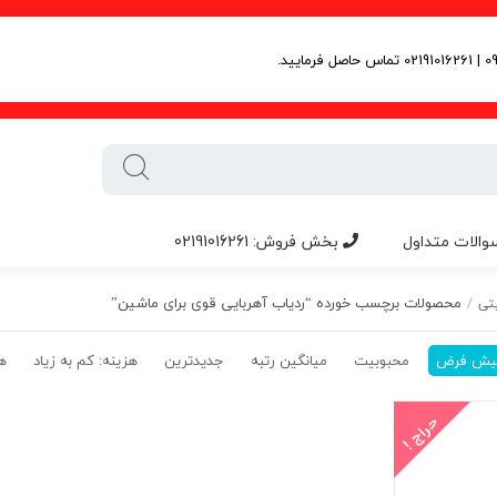
والات متداول
بخش فروش: 02191016261
محصولات برچسب خورده “ردیاب آهربایی قوی برای ماشین”
تی
/
یش فرض
محبوبیت
میانگین رتبه
جدیدترین
هزینه: کم به زیاد
هز
حراج !