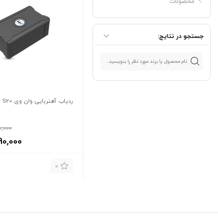
محصولات
جستجو در نتایج:
ردیاب آهنربایی وان وی S20
0,000
90,000
0