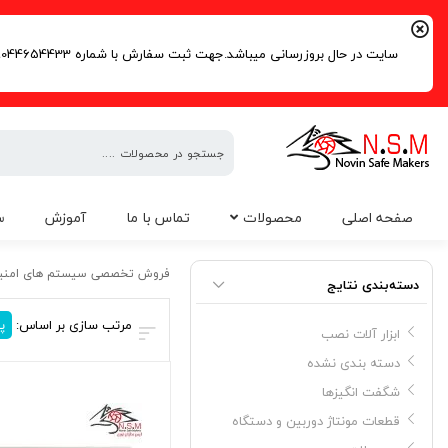
سایت در حال بروزرسانی میباشد.جهت ثبت سفارش با شماره 09044654433 | 02191016261 تماس حاصل فرمایید.
فروش
صفحه اصلی
محصولات
تماس با ما
آموزش
س
تخصصی
سیستم
ریموت دزدگیر فایو استار
های
فروش تخصصی سیستم های امنی
دسته‌بندی نتایج
امنیتی
مرتب سازی بر اساس:
پ
ابزار آلات نصب
دسته بندی نشده
شگفت انگیزها
قطعات مونتاژ دوربین و دستگاه