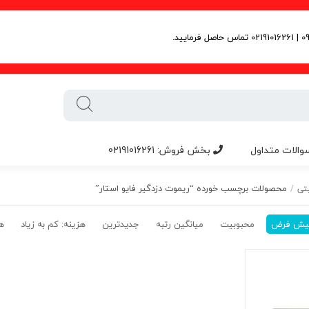
والات متداول
بخش فروش: 02191016261
محصولات برچسب خورده “ریموت دزدگیر فایو استار”
تی
/
یش فرض
محبوبیت
میانگین رتبه
جدیدترین
هزینه: کم به زیاد
هز