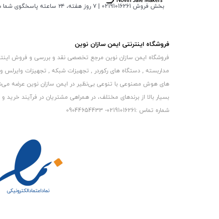
بخش فروش 02191016261 | ۷ روز هفته، ۲۴ ساعته پاسخگوی شما هستیم
فروشگاه اینترنتی ایمن سازان نوین
فروشگاه ایمن سازان نوین مرجع تخصصی نقد و بررسی و فروش اینترنتی 
مداربسته , دستگاه های رکوردر , تجهیزات شبکه , تجهیزات وایرلس و
های هوش مصنوعی با تنوعی بی‌نظیر در ایمن سازان نوین عرضه می‏‏‏‌شون
بسیار بالا از برندهای مختلف، در همراهی مشتریان در فرآیند خرید و حفظ
شماره تماس :02191016261- 09044654433