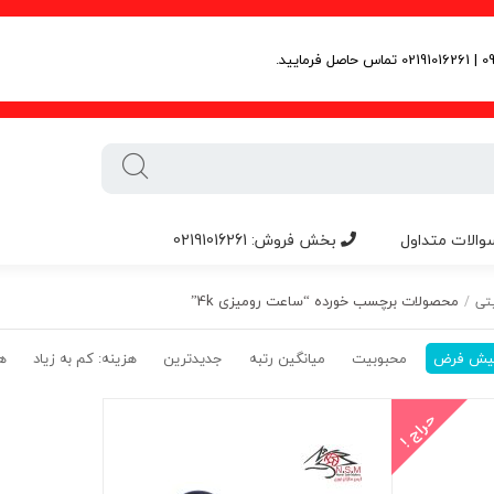
والات متداول
بخش فروش: 02191016261
محصولات برچسب خورده “ساعت رومیزی 4k”
تی
/
یش فرض
محبوبیت
میانگین رتبه
جدیدترین
هزینه: کم به زیاد
هز
حراج !