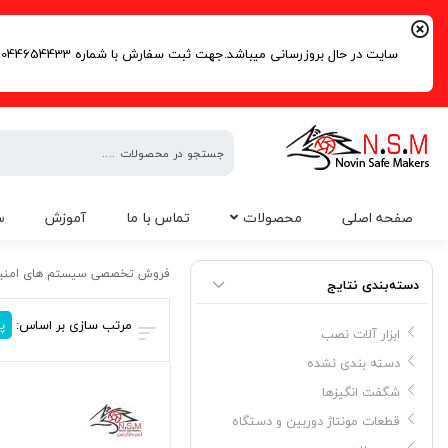
سایت در حال بروزرسانی میباشد.جهت ثبت سفارش با شماره 09044654433 | 02191016261 تماس حاصل فرمایید.
فروش
صفحه اصلی
محصولات
تماس با ما
آموزش
س
تخصصی
سیستم
ساعت رومیزی 4k
های
فروش تخصصی سیستم های امنی
دسته‌بندی نتایج
امنیتی
مرتب سازی بر اساس:
پ
ابزار آلات نصب
دسته بندی نشده
شگفت انگیزها
قطعات مونتاژ دوربین و دستگاه