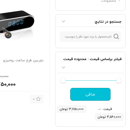
محصولات
جستجو در نتایج:
فیلتر براساس قیمت : محدوده قیمت
دوربین طرح ساعت رومیزی
0,000
750,000
صافی
0
قيمت:
—
3,750,000 تومان
4,560,000 تومان