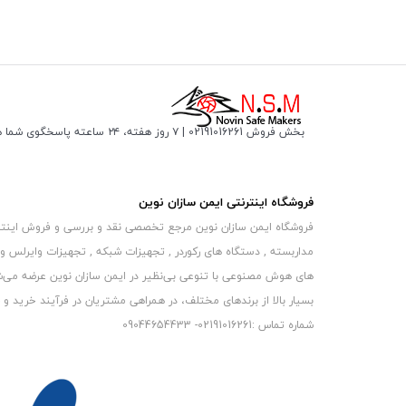
بخش فروش 02191016261 | ۷ روز هفته، ۲۴ ساعته پاسخگوی شما هستیم
فروشگاه اینترنتی ایمن سازان نوین
فروشگاه ایمن سازان نوین مرجع تخصصی نقد و بررسی و فروش اینترنتی 
مداربسته , دستگاه های رکوردر , تجهیزات شبکه , تجهیزات وایرلس و
های هوش مصنوعی با تنوعی بی‌نظیر در ایمن سازان نوین عرضه می‏‏‏‌شون
بسیار بالا از برندهای مختلف، در همراهی مشتریان در فرآیند خرید و حفظ
شماره تماس :02191016261- 09044654433