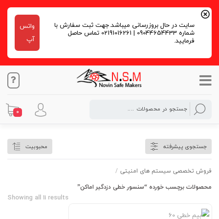
سایت در حال بروزرسانی میباشد.جهت ثبت سفارش با
واتس
شماره 09044654433 | 02191016261 تماس حاصل
آپ
فرمایید.
0
سنسور خطی دزدگیر اماکن
جستجوی پیشرفته
محبوبیت
فروش تخصصی سیستم های امنیتی
/
محصولات برچسب خورده “سنسور خطی دزدگیر اماکن”
Showing all 11 results