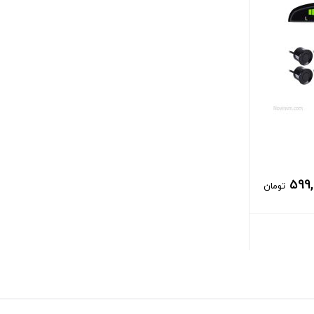
599
تومان