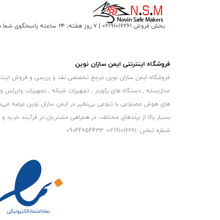
بخش فروش 02191016261 | ۷ روز هفته، ۲۴ ساعته پاسخگوی شما هستیم
فروشگاه اینترنتی ایمن سازان نوین
فروشگاه ایمن سازان نوین مرجع تخصصی نقد و بررسی و فروش اینترنتی 
مداربسته , دستگاه های رکوردر , تجهیزات شبکه , تجهیزات وایرلس و
های هوش مصنوعی با تنوعی بی‌نظیر در ایمن سازان نوین عرضه می‏‏‏‌شون
بسیار بالا از برندهای مختلف، در همراهی مشتریان در فرآیند خرید و حفظ
شماره تماس :02191016261- 09044654433