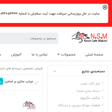
سایت در حال بروزرسانی میباشد.جهت ثبت سفارش با شماره 09044654433 | 02191016261 تماس حاصل فرمایید.
فروش
صفحه اصلی
محصولات
تماس با ما
آموزش
س
تخصصی
سیستم
سنسور رویال دنده عقب
های
فروش تخصصی سیستم های امنی
دسته‌بندی نتایج
امنیتی
مرتب سازی بر اساس:
پ
ابزار آلات نصب
دسته بندی نشده
شگفت انگیزها
قطعات مونتاژ دوربین و دستگاه