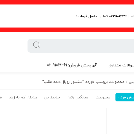
والات متداول
بخش فروش: 02191016261
محصولات برچسب خورده “سنسور رویال دنده عقب”
تی
/
یش فرض
محبوبیت
میانگین رتبه
جدیدترین
هزینه: کم به زیاد
هز