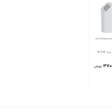
N.S.M
370
تومان