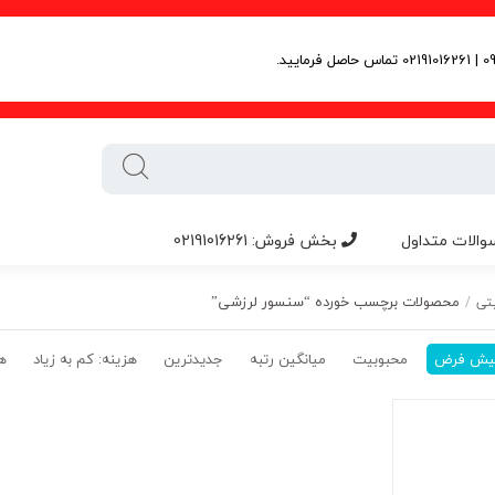
والات متداول
بخش فروش: 02191016261
محصولات برچسب خورده “سنسور لرزشی”
تی
/
یش فرض
محبوبیت
میانگین رتبه
جدیدترین
هزینه: کم به زیاد
هز