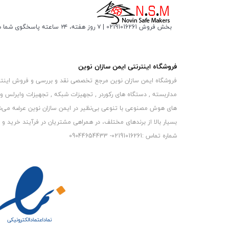
بخش فروش 02191016261 | ۷ روز هفته، ۲۴ ساعته پاسخگوی شما هستیم
فروشگاه اینترنتی ایمن سازان نوین
فروشگاه ایمن سازان نوین مرجع تخصصی نقد و بررسی و فروش اینترنتی 
مداربسته , دستگاه های رکوردر , تجهیزات شبکه , تجهیزات وایرلس و
های هوش مصنوعی با تنوعی بی‌نظیر در ایمن سازان نوین عرضه می‏‏‏‌شون
بسیار بالا از برندهای مختلف، در همراهی مشتریان در فرآیند خرید و حفظ
شماره تماس :02191016261- 09044654433