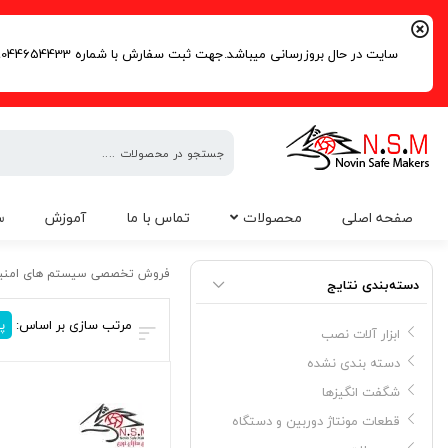
سایت در حال بروزرسانی میباشد.جهت ثبت سفارش با شماره 09044654433 | 02191016261 تماس حاصل فرمایید.
فروش
صفحه اصلی
محصولات
تماس با ما
آموزش
س
تخصصی
سیستم
سنسور لرزشی
های
فروش تخصصی سیستم های امنی
دسته‌بندی نتایج
امنیتی
مرتب سازی بر اساس:
پ
ابزار آلات نصب
دسته بندی نشده
شگفت انگیزها
قطعات مونتاژ دوربین و دستگاه