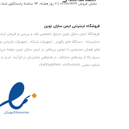
بخش فروش 02191016261 | ۷ روز هفته، ۲۴ ساعته پاسخگوی شما هستیم
فروشگاه اینترنتی ایمن سازان نوین
فروشگاه ایمن سازان نوین مرجع تخصصی نقد و بررسی و فروش اینترنتی 
مداربسته , دستگاه های رکوردر , تجهیزات شبکه , تجهیزات وایرلس و
های هوش مصنوعی با تنوعی بی‌نظیر در ایمن سازان نوین عرضه می‏‏‏‌شون
بسیار بالا از برندهای مختلف، در همراهی مشتریان در فرآیند خرید و حفظ
شماره تماس :02191016261- 09044654433