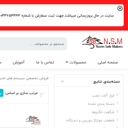
سایت در حال بروزرسانی میباشد.جهت ثبت سفارش با شماره 09044654433 | 02191016261 تماس حاصل فرمایید.
فروش
صفحه اصلی
محصولات
تماس با ما
آموزش
س
تخصصی
سیستم
شرکت دزدگیر مستر
های
فروش تخصصی سیستم های امنی
دسته‌بندی نتایج
امنیتی
مرتب سازی بر اساس:
پ
ابزار آلات نصب
دسته بندی نشده
شگفت انگیزها
قطعات مونتاژ دوربین و دستگاه