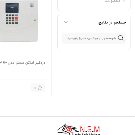
محصولات
جستجو در نتایج:
دزدگیر اماکن مستر مدل M910
0