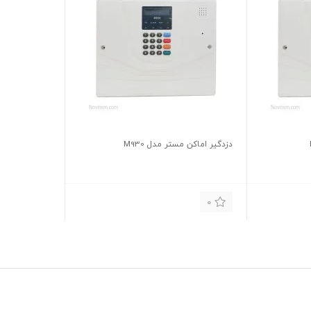
دزدگیر اماکن مستر مدل M930
0