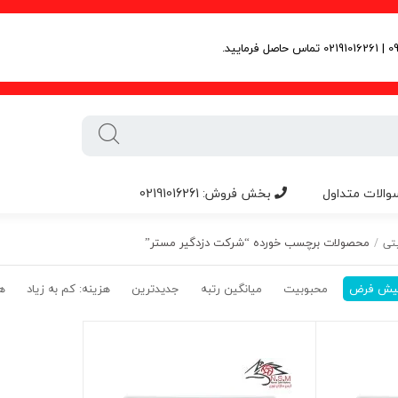
والات متداول
بخش فروش: 02191016261
محصولات برچسب خورده “شرکت دزدگیر مستر”
تی
/
یش فرض
محبوبیت
میانگین رتبه
جدیدترین
هزینه: کم به زیاد
هز