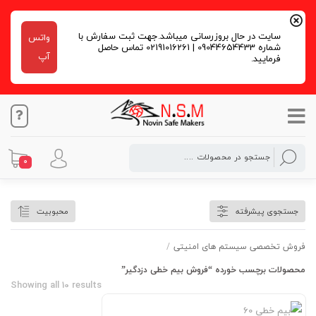
سایت در حال بروزرسانی میباشد.جهت ثبت سفارش با
واتس
شماره 09044654433 | 02191016261 تماس حاصل
آپ
فرمایید.
0
فروش بیم خطی دزدگیر
جستجوی پیشرفته
محبوبیت
فروش تخصصی سیستم های امنیتی
/
محصولات برچسب خورده “فروش بیم خطی دزدگیر”
Showing all 10 results