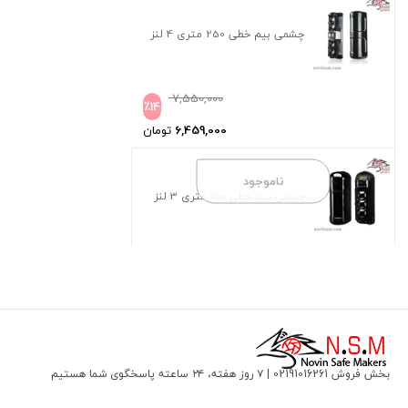
چشمی بیم خطی 250 متری 4 لنز
7,550,000
٪
14
6,459,000
تومان
ناموجود
چشمی بیم خطی 150 متری 3 لنز
بخش فروش 02191016261 | ۷ روز هفته، ۲۴ ساعته پاسخگوی شما هستیم