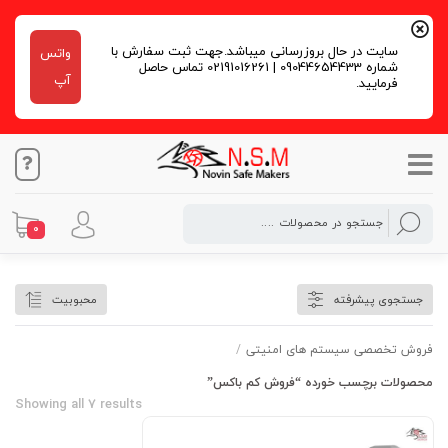
سایت در حال بروزرسانی میباشد.جهت ثبت سفارش با
واتس
شماره 09044654433 | 02191016261 تماس حاصل
آپ
فرمایید.
0
فروش کم باکس
جستجوی پیشرفته
محبوبیت
فروش تخصصی سیستم های امنیتی
/
محصولات برچسب خورده “فروش کم باکس”
Showing all 7 results