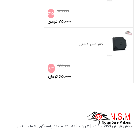
88,000
٪
15
75,000
تومان
کمباکس مشکی
75,000
٪
13
65,000
تومان
بخش فروش 02191016261 | ۷ روز هفته، ۲۴ ساعته پاسخگوی شما هستیم