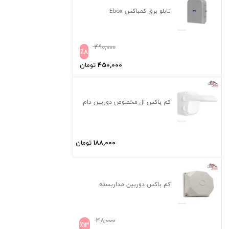
تابلو برق کمباکس Ebox
490,000
٪
8
450,000
تومان
کم باکس ال مخصوص دوربین دام
188,000
تومان
کم باکس دوربین مداربسته
48,000
٪
13