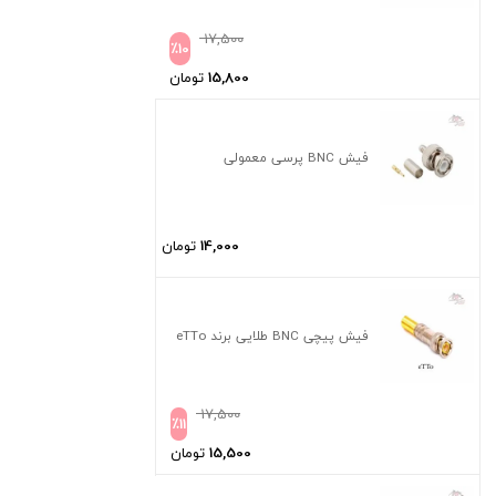
17,500
٪
10
15,800
تومان
فیش BNC پرسی معمولی
14,000
تومان
فیش پیچی BNC طلایی برند eTTo
17,500
٪
11
15,500
تومان