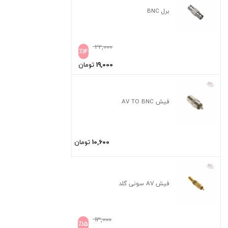
برل BNC
22,000
٪
14
19,000
تومان
فیش AV TO BNC
10,600
تومان
فیش AV سونی گلد
13,000
٪
15