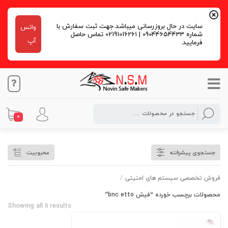
سایت در حال بروزرسانی میباشد.جهت ثبت سفارش با
واتس
شماره 09044654433 | 02191016261 تماس حاصل
آپ
فرمایید.
0
فیش bnc etto
جستجوی پیشرفته
محبوبیت
فروش تخصصی سیستم های امنیتی
/
محصولات برچسب خورده “فیش bnc etto”
Showing all 11 results