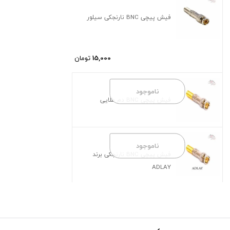
فیش پیچی BNC نارنجکی سیلور
15,000
تومان
ناموجود
فیش پیچی BNC دم طلایی
ناموجود
فیش پیچی BNC نارنجکی برند
ADLAY