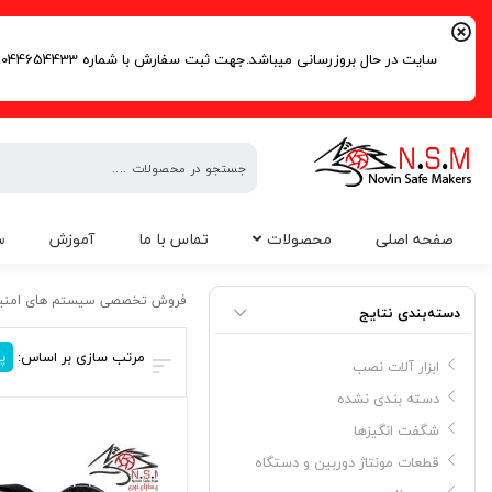
سایت در حال بروزرسانی میباشد.جهت ثبت سفارش با شماره 09044654433 | 02191016261 تماس حاصل فرمایید.
فروش
صفحه اصلی
محصولات
تماس با ما
آموزش
س
تخصصی
سیستم
قیمت بیم خطی 250 متری
های
فروش تخصصی سیستم های امنی
دسته‌بندی نتایج
امنیتی
مرتب سازی بر اساس:
پ
ابزار آلات نصب
دسته بندی نشده
شگفت انگیزها
قطعات مونتاژ دوربین و دستگاه