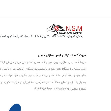
بخش فروش 02191016261 | ۷ روز هفته، ۲۴ ساعته پاسخگوی شما هستیم
فروشگاه اینترنتی ایمن سازان نوین
فروشگاه ایمن سازان نوین مرجع تخصصی نقد و بررسی و فروش اینترنتی 
مداربسته , دستگاه های رکوردر , تجهیزات شبکه , تجهیزات وایرلس و
های هوش مصنوعی با تنوعی بی‌نظیر در ایمن سازان نوین عرضه می‏‏‏‌شون
بسیار بالا از برندهای مختلف، در همراهی مشتریان در فرآیند خرید و حفظ
شماره تماس :02191016261- 09044654433