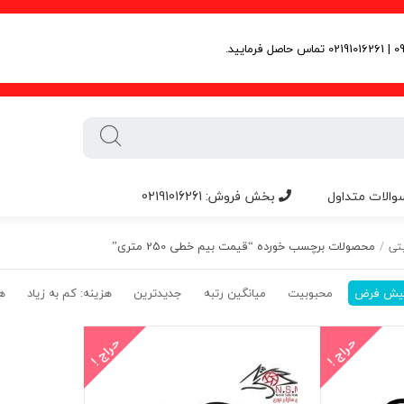
والات متداول
بخش فروش: 02191016261
محصولات برچسب خورده “قیمت بیم خطی 250 متری”
تی
/
یش فرض
محبوبیت
میانگین رتبه
جدیدترین
هزینه: کم به زیاد
هز
حراج !
حراج !