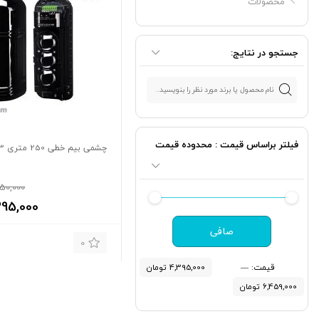
محصولات
جستجو در نتایج:
فیلتر براساس قیمت : محدوده قیمت
چشمی بیم خطی 250 متری 3 لنز
50,000
395,000
صافی
0
قيمت:
—
4,395,000 تومان
6,459,000 تومان