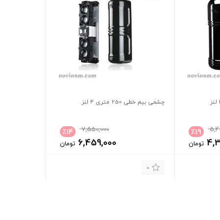
چشمی بیم خطی 250 متری 4 لنز
7,550,000
5,4
٪
14
٪
19
6,459,000
4,
تومان
تومان
0