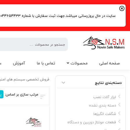
سایت در حال بروزرسانی میباشد.جهت ثبت سفارش با شماره 09044654433 | 02191016261 تماس حاصل فرمایید.
فروش
صفحه اصلی
محصولات
تماس با ما
آموزش
س
تخصصی
سیستم
قیمت تستر دوربین مداربسته
های
فروش تخصصی سیستم های امنی
دسته‌بندی نتایج
امنیتی
مرتب سازی بر اساس:
پ
ابزار آلات نصب
دسته بندی نشده
شگفت انگیزها
قطعات مونتاژ دوربین و دستگاه