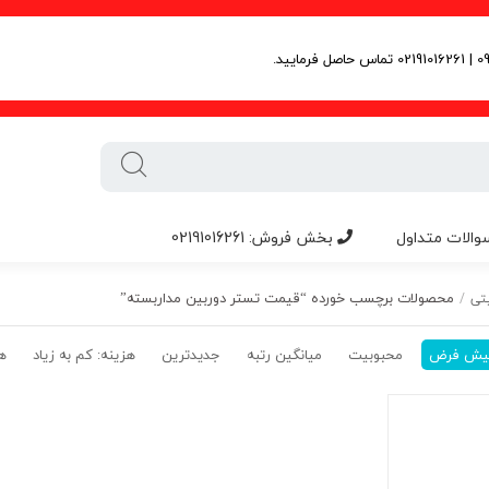
والات متداول
بخش فروش: 02191016261
محصولات برچسب خورده “قیمت تستر دوربین مداربسته”
تی
/
یش فرض
محبوبیت
میانگین رتبه
جدیدترین
هزینه: کم به زیاد
هز