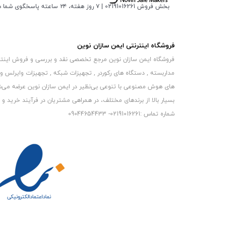
بخش فروش 02191016261 | ۷ روز هفته، ۲۴ ساعته پاسخگوی شما هستیم
فروشگاه اینترنتی ایمن سازان نوین
فروشگاه ایمن سازان نوین مرجع تخصصی نقد و بررسی و فروش اینترنتی 
مداربسته , دستگاه های رکوردر , تجهیزات شبکه , تجهیزات وایرلس و
های هوش مصنوعی با تنوعی بی‌نظیر در ایمن سازان نوین عرضه می‏‏‏‌شون
بسیار بالا از برندهای مختلف، در همراهی مشتریان در فرآیند خرید و حفظ
شماره تماس :02191016261- 09044654433