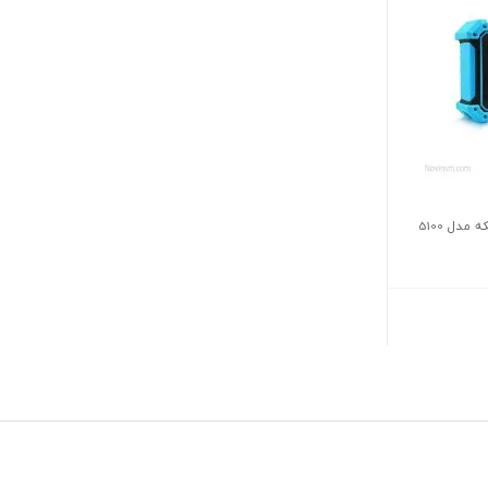
دل 5100