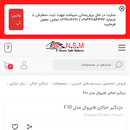
سایت در حال بروزرسانی میباشد.جهت ثبت سفارش با
واتس
شماره 09044654433 | 02191016261 تماس حاصل
آپ
فرمایید.
0
فروش تخصصی سیستم های امنیتی
/
محصولات
/
دزدگیر اماکن
/
پنل مرکزی
/
دزدگیر اماکن فایروال مدل F10
دزدگیر اماکن فایروال مدل F10
Firewall F10 Alert Places