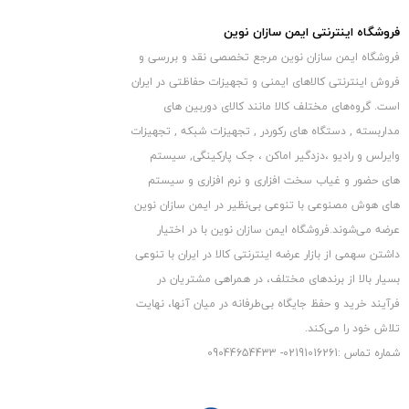
لینک دانلود راهنمای نصب
فروشگاه اینترنتی ایمن سازان نوین
فروشگاه ایمن سازان نوین مرجع تخصصی نقد و بررسی و
فروش اینترنتی کالاهای ایمنی و تجهیزات حفاظتی در ایران
است. گروه‏‏‌های مختلف کالا مانند کالای دوربین های
مداربسته , دستگاه های رکوردر , تجهیزات شبکه , تجهیزات
وایرلس و رادیو ،دزدگیر اماکن ، جک پارکینگی, سیستم
تفاوت دزدگیر فایروال F10 با مدل F9 تنها در 7 رله خروجی با
های حضور و غیاب سخت افزاری و نرم افزاری و سیستم
تنظیم حالت لحظه ای و دائم می باشد و هیچ گونه تفاوت سخت
های هوش مصنوعی با تنوعی بی‌نظیر در ایمن سازان نوین
عرضه می‏‏‏‌شوند.فروشگاه ایمن سازان نوین با در اختیار
افزاری و نرم افزاری ندارد.
داشتن سهمی از بازار عرضه اینترنتی کالا در ایران با تنوعی
بسیار بالا از برندهای مختلف، در همراهی مشتریان در
فرآیند خرید و حفظ جایگاه بی‏‏‏‌طرفانه در میان آنها، نهایت
تلاش خود را می‌‏‏کند.
شماره تماس :02191016261- 09044654433
جمع بندی و گارانتی
پس از بررسی و تست های انجام شده با جرات میتوان گفت دزدگیر F10