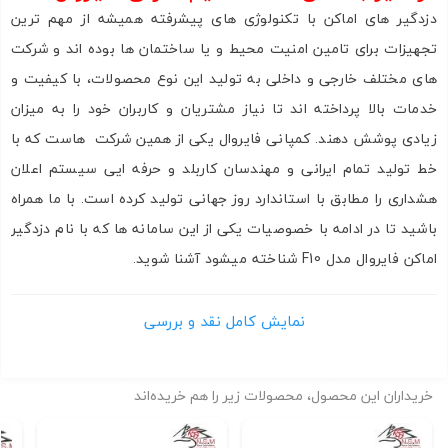
دزدگیر های اماکن با تکنولوژی های پیشرفته همیشه از مهم ترین
تجهیزات برای تامین امنیت محیط و یا ساختمان ها بوده اند و شرکت
های مختلف خارجی و داخلی به تولید این نوع محصولات، با کیفیت و
ارسال به ایمیل
خدمات بالا پرداخته اند تا نیاز مشتریان و کاربران خود را به میزان
زیادی پوشش دهند. کمپانی فایروال یکی از همین شرکت هاست که با
به من از طریق پیامک اطلاع بده
خط تولید تمام ایرانی و مهندسان کاربلد و حرفه ایی سیستم اعلان
هشداری را مطابق با استاندارد روز جهانی تولید کرده است. با ما همراه
ارسال
باشید تا در ادامه با خصوصیات یکی از این سامانه ها که با نام دزدگیر
اماکن فایروال مدل F10 شناخته میشود آشنا شوید.
خرید دزدگیر فایروال
f10 | کاتالوگ دزدگیر فایروال f10
طراحی ظاهری و بدنه
نمایش کامل نقد و بررسی
در اولین نگاه به بدنه دزدگیر فایروال شاهد قاب جعبه ایی سفید رنگ
هستیم که تمام قطعات از جمله مدار فرمان، تلفن کننده و پردازنده در
خریداران این محصول، محصولات زیر را هم خریده‌اند
درون آن قرار گرفته است. در صفحه جلویی
دزدگیر اماکن
فایروال یک
نمایشگر مستطیلی سون سگمنت قرار دارد که وضعیت سیستم و