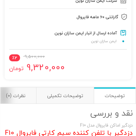
شرکت ایمن سازان نوین
گارانتی ۶۰ ماهه فایروال
آماده ارسال از انبار ایمن سازان نوین
ایمن سازان نوین
9,500,000
٪
2
9,320,000
تومان
تصاویر رسمی
توضیحات
توضیحات تکمیلی
نظرات (0)
نقد و بررسی
دزدگیر اماکن فایروال مدل F10
دزدگیر با تلفن کننده سیم کارتی فایروال F10
اشتراک گذاری در شبکه های اجتماعی