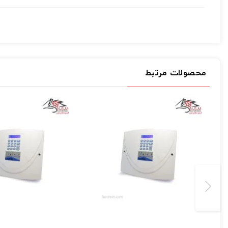
داراي طراحی لوکس
ارسال
قابلیت اتصال به سیمکارت و خط ثابت
ارسال شماره کیپد و شماره کاربر در گزارشگیري محرمانه
نام گذاري هر زون به صورت مجزا(فارسی،انگلیسی)
4 خروجی قابل کنترل با پیام کوتاه و تماس صوتی
محصولات مرتبط
تنظیم مدت زمان آژیر(10الی 400ثانیه)
استفاده از بروز ترین ماژول سیم کارت Quectel
(SMS,GSM,LINE) سی حافظه شماره تلفن
برنامه ریزي و کنترل دستگاه از طریق تماس صوتی، پیام و نرم افزار هايoid
گزارش قطع و وصل برق شهري و قطع خط تلفن
گزارش گیري ورود و خروج محرمانه
نرم افزار چند کاربره ios,Android
قابلیت ارسال پیام کوتاه فارسی
قابلیت اتصال کیپد سریالی
شماره گذاري ریموت ها