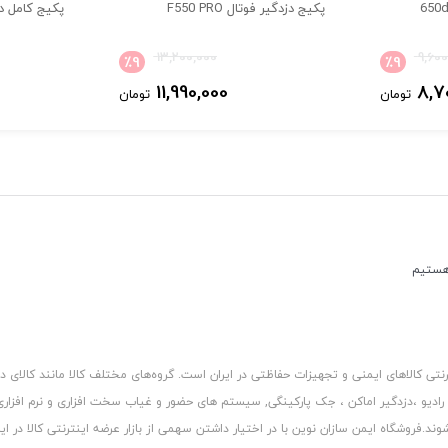
پکیج دزدگیر فوتال F550 PRO
پکیج کامل دزد
13,200,000
9,600
٪
9
٪
9
11,990,000
8,7
تومان
تومان
دانلود اپلیکیشن اندروید ساترا S2
دانلود اپلیکیشن ios ساترا S2
لینک دانلود راهنمای نصب
انتی تمام محصولات ساترا کاملا بی قید و شرط بوده و شرکت متعهد به انجا
کالاهای ایمنی و تجهیزات حفاظتی در ایران است. گروه‏‏‌های مختلف کالا مانند کالای د
ثبت نظرات خود، ما را در جهت ارتقای کیفیت کالاها، خدمات و مقالات یاری ف
 رادیو ،دزدگیر اماکن ، جک پارکینگی, سیستم های حضور و غیاب سخت افزاری و نرم افزا
د.فروشگاه ایمن سازان نوین با در اختیار داشتن سهمی از بازار عرضه اینترنتی کالا در ایر