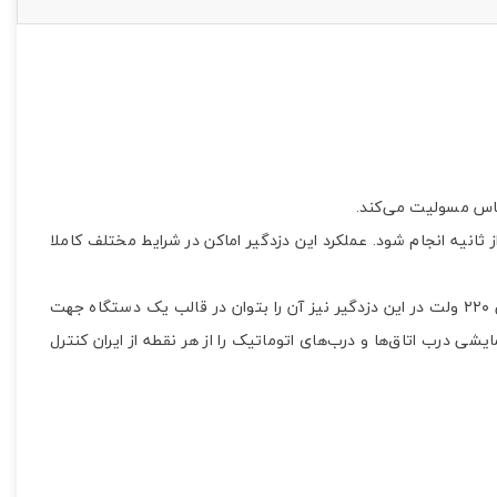
دزدگیر ساترا مدل S2
حساس مسولیت می‌کند.
ساترا S2 | دزدگیر SATRA مدل S2
ه تا پردازش اطلاعات تنها در کسری از ثانیه انجام شود. عملکرد این دزدگیر اماکن در شرایط مختلف کاملا
یکی دیگر از شاخصه های فنی این محصول بهره مندی از صفحه نمایش لمسی با حساسیت بسیار قابل قبول است. وجود قابلیت ۴ رله خروجی ۲۲۰ ولت در این دزدگیر نیز آن را بتوان در قالب یک دستگاه جهت
 درب اتاق‌ها و درب‌های اتوماتیک را از هر نقطه از ایران کنترل