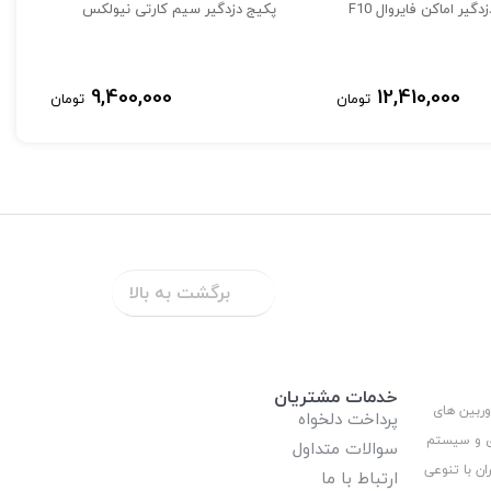
گیر اماکن فایروال F10
پکیج دزدگیر سیم کارتی نیولکس
9,400,000
12,410,000
تومان
تومان
برگشت به بالا
م آن در کوتاه ترین زمان ممکن می‌باشد.
خدمات مشتریان
وربین های
پرداخت دلخواه
رمایید.
ری و سیستم
سوالات متداول
ان با تنوعی
ارتباط با ما