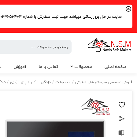
سایت در حال بروزرسانی میباشد.جهت ثبت سفارش با شماره 09044654433 | 02191016261 تماس حاصل فرمایید.
فروش
صفحه اصلی
محصولات
تماس با ما
آموزش
س
تخصصی
سیستم
دزدگ
فروش تخصصی سیستم های امنیتی
/
محصولات
/
دزدگیر اماکن
/
پنل مرکزی
/
های
امنیتی