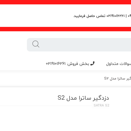
والات متداول
بخش فروش: 02191016261
یر ساترا مدل S2
دزدگیر ساترا مدل S2
SATRA S2