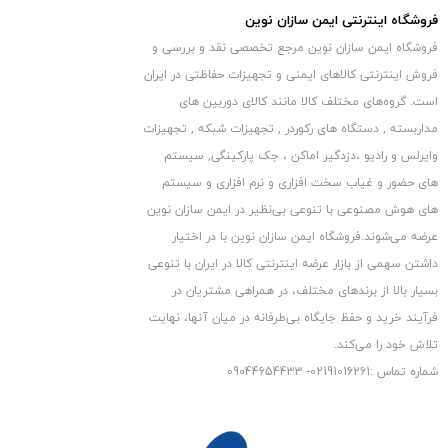
فروشگاه اینترنتی ایمن سازان نوین
فروشگاه ایمن سازان نوین مرجع تخصصی نقد و بررسی و
اقلام همراه دستگاه دزدگیر Maxron MX-BA-PAN-03 دو
فروش اینترنتی کالاهای ایمنی و تجهیزات حفاظتی در ایران
عدد ريموت ، دو عدد تگ RFID و آداپتور به همراه خود دارد.
است. گروه‏‏‌های مختلف کالا مانند کالای دوربین های
مداربسته , دستگاه های رکوردر , تجهیزات شبکه , تجهیزات
اتصالات پنل مکسرون
وایرلس و رادیو ،دزدگیر اماکن ، جک پارکینگی, سیستم
روی این پنل سیمکارت خور مکسرون سه روش برای اتصال شما به
های حضور و غیاب سخت افزاری و نرم افزاری و سیستم
دستگاه قرار داده شده است که شما میتوانید به راحتی پنل دستگاه را
های هوش مصنوعی با تنوعی بی‌نظیر در ایمن سازان نوین
عرضه می‏‏‏‌شوند.فروشگاه ایمن سازان نوین با در اختیار
مدیریت کنید. این سه روش به صورت تلفن کننده خط شهری، تلفن
داشتن سهمی از بازار عرضه اینترنتی کالا در ایران با تنوعی
کننده سیمکارتی و دارای پورت شبکه جهت اتصال از طریق نرم افزار
بسیار بالا از برندهای مختلف، در همراهی مشتریان در
تحت وب و نرم افزار موبایل اندروید و IOS می باشد.
فرآیند خرید و حفظ جایگاه بی‏‏‏‌طرفانه در میان آنها، نهایت
تلاش خود را می‌‏‏کند.
اپلیکیشن
دزدگیر مکسرون مدل MX-BA-PAN-03
شماره تماس :02191016261- 09044654433
در صورت نیاز به اپلیکیشن دزدگیر
مکسرون
می توانید از لینک زیر
دانلود کنید :