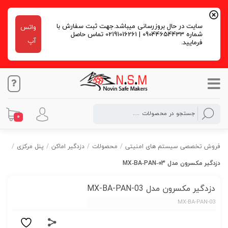
سایت در حال بروزرسانی میباشد.جهت ثبت سفارش با
واتس
شماره 09044654433 | 02191016261 تماس حاصل
آپ
فرمایید.
0
فروش تخصصی سیستم های امنیتی
/
محصولات
/
دزدگیر اماکن
/
پنل مرکزی
/
دزدگیر مکسرون مدل MX‐BA‐PAN‐03
دزدگیر مکسرون مدل MX‐BA‐PAN‐03
MX‐BA‐PAN‐03