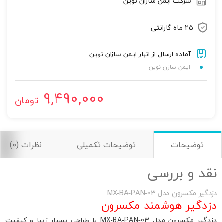
شرکت ایمن سازان نوین
تصاویر رسمی
25 ماه گارانتی
آماده ارسال از انبار ایمن سازان نوین
ایمن سازان نوین
9,490,000
تومان
اشتراک گذاری در شبکه های اجتماعی
توضیحات
توضیحات تکمیلی
نظرات (0)
ارسال به ایمیل
نقد و بررسی
به من از طریق پیامک اطلاع بده
دزدگیر مکسرون مدل MX‐BA‐PAN‐03
دزدگیر هوشمند مکسرون
ارسال
دزدگیر مکسرون مدل MX‐BA‐PAN‐03 با طراحی بسیار زیبا و کیفیت