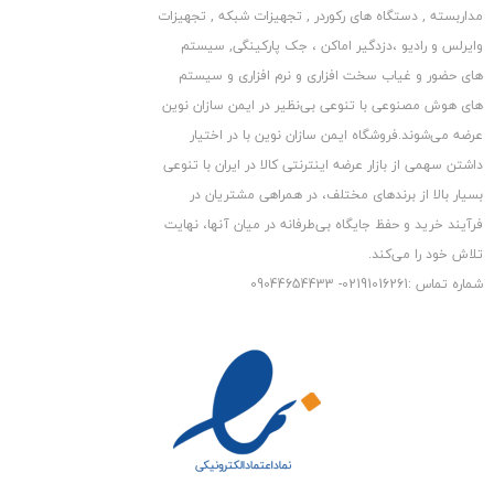
مداربسته , دستگاه های رکوردر , تجهیزات شبکه , تجهیزات
مشخصات دستگاه ضبط دوربین مداربسته 16
وایرلس و رادیو ،دزدگیر اماکن ، جک پارکینگی, سیستم
کاناله
:
1080P برند HIDEVISION
های حضور و غیاب سخت افزاری و نرم افزاری و سیستم
دارای کیفیت تصویر
1080P
های هوش مصنوعی با تنوعی بی‌نظیر در ایمن سازان نوین
پشتیبانی از 16 دوربین مداربسته (دستگاه دی وی آر 16 کاناله)
عرضه می‏‏‏‌شوند.فروشگاه ایمن سازان نوین با در اختیار
دارای 2 درگاه خروجی صدا جهت دریافت صدا از 2 دوربین مداربسته
داشتن سهمی از بازار عرضه اینترنتی کالا در ایران با تنوعی
مجهز به درگاه های خروجی تصویر VGA و HDMI جهت مشاهده
بسیار بالا از برندهای مختلف، در همراهی مشتریان در
فرآیند خرید و حفظ جایگاه بی‏‏‏‌طرفانه در میان آنها، نهایت
تصاویر بر روی تلویزیون یا مانیتور
تلاش خود را می‌‏‏کند.
دارای 2 عدد پورت USB برای برای کپی کردن تصاویر ضبط شده بر
شماره تماس :02191016261- 09044654433
روی فلش مموری و اتصال موس
دارای پورت شبکه (LAN) جهت استفاده از دوربین های مداربسته
تحت شبکه (IP)
دارای منوی فارسی و تاریخ هجری شمسی
دارای درگاه RS485 برای دوربین های مداربسته گردان
رزولوشن :
1080P
16 پلی بک