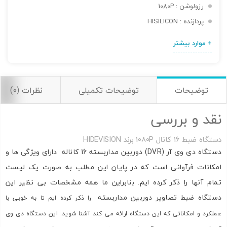
رزولوشن : 1080P
پردازنده : HISILICON
+ موارد بیشتر
اشتراک گذاری در شبکه های اجتماعی
توضیحات
توضیحات تکمیلی
نظرات (0)
نقد و بررسی
ارسال به ایمیل
دستگاه ضبط 16 کانال 1080P برند HIDEVISION
به من از طریق پیامک اطلاع بده
دستگاه دی وی آر (DVR) دوربین مداربسته 16 کاناله دارای ویژگی ها و
امکانات فرآوانی است که در پایان این مطلب به صورت یک لیست
تمام آنها را ذکر کرده ایم. بنابراین ما همه مشخصات بی نظیر این
ارسال
دستگاه ضبط تصاویر دوربین مداربسته
را ذکر کرده ایم تا به خوبی با
عملکرد و امکاناتی که این دستگاه ارائه می کند آشنا شوید. این دستگاه دی وی