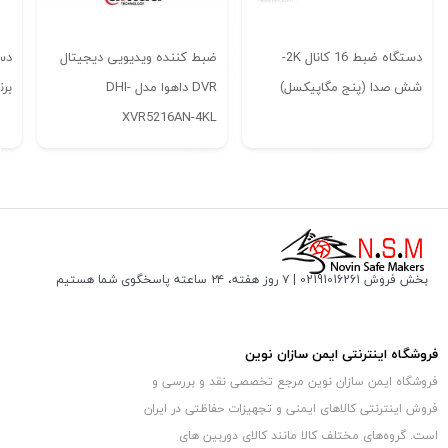
دستگاه ضبط 16 کانال 2K-
ضبط کننده ویدیویی دیجیتال
شش صدا (پنج مگاپیکسل)
DVR داهوا مدل DHI-
برند 
XVR5216AN-4KL
دستگاه ضبط 16 کانال AHD برند HIDEVISION
همچنین این دستگاه DVR دارای منوی فارسی و تاریخ شمسی می باشد که
بخش فروش 02191016261 | ۷ روز هفته، ۲۴ ساعته پاسخگوی شما هستیم
باعث می شود کار کردن با آن بسیار آسان باشد و به راحتی بتوانید تنظیمات
دهید. جهت مشاهده تصاویر بر روی مانیتور یا تلویزیون
مختلف را انجام
این دستگاه ضبط دوربین مداربسته
1080P
دارای درگاه های خروجی تصویر
فروشگاه اینترنتی ایمن سازان نوین
VGA و HDMI می باشد و برای دریافت صدا نیز مجهز به 2 درگاه خروجی صدا می
فروشگاه ایمن سازان نوین مرجع تخصصی نقد و بررسی و
فروش اینترنتی کالاهای ایمنی و تجهیزات حفاظتی در ایران
باشد.
است. گروه‏‏‌های مختلف کالا مانند کالای دوربین های