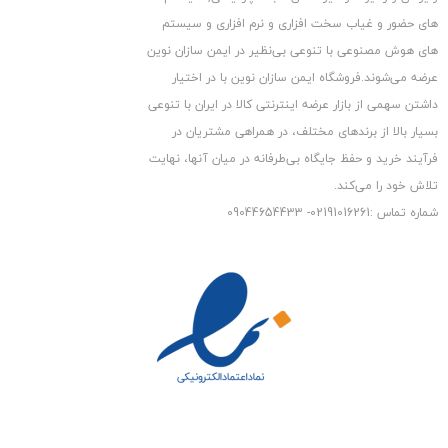
دارای کیفیت تصویر
های حضور و غیاب سخت افزاری و نرم افزاری و سیستم
1080N
های هوش مصنوعی با تنوعی بی‌نظیر در ایمن سازان نوین
پشتیبانی از 16 دوربین مداربسته (دستگاه دی وی آر 16 کاناله)
عرضه می‏‏‏‌شوند.فروشگاه ایمن سازان نوین با در اختیار
دارای 2 درگاه خروجی صدا جهت دریافت صدا از 2 دوربین مداربسته
داشتن سهمی از بازار عرضه اینترنتی کالا در ایران با تنوعی
مجهز به درگاه های خروجی تصویر VGA و HDMI جهت مشاهده
بسیار بالا از برندهای مختلف، در همراهی مشتریان در
تصاویر بر روی تلویزیون یا مانیتور
فرآیند خرید و حفظ جایگاه بی‏‏‏‌طرفانه در میان آنها، نهایت
دارای 2 عدد پورت USB برای برای کپی کردن تصاویر ضبط شده بر
تلاش خود را می‌‏‏کند.
روی فلش مموری و اتصال موس
شماره تماس :02191016261- 09044654433
دارای پورت شبکه (LAN) جهت استفاده از دوربین های مداربسته
تحت شبکه (IP)
دارای منوی فارسی و تاریخ هجری شمسی
دارای درگاه RS485 برای دوربین های مداربسته گردان
رزولوشن :
1080N
16 پلی بک