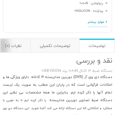
رزولوشن : 1080N
پردازنده : HISILICON
+ موارد بیشتر
اشتراک گذاری در شبکه های اجتماعی
توضیحات
توضیحات تکمیلی
نظرات (0)
نقد و بررسی
ارسال به ایمیل
دستگاه ضبط 16 کانال 1080N برند HIDEVISION
به من از طریق پیامک اطلاع بده
دستگاه دی وی آر (DVR) دوربین مداربسته 16 کاناله دارای ویژگی ها و
امکانات فرآوانی است که در پایان این مطلب به صورت یک لیست
ارسال
تمام آنها را ذکر کرده ایم. بنابراین ما همه مشخصات بی نظیر این
دستگاه ضبط تصاویر دوربین مداربسته
را ذکر کرده ایم تا به خوبی با
عملکرد و امکاناتی که این دستگاه ارائه می کند آشنا شوید. این دستگاه دی وی