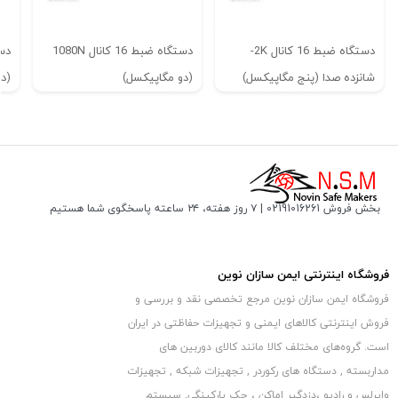
دستگاه ضبط 16 کانال 2K-
دستگاه ضبط 16 کانال 1080N
شانزده صدا (پنج مگاپیکسل)
(دو مگاپیکسل)
(د
دستگاه ضبط 16 کانال AHD برند HIDEVISION
همچنین این دستگاه DVR دارای منوی فارسی و تاریخ شمسی می باشد که
باعث می شود کار کردن با آن بسیار آسان باشد و به راحتی بتوانید تنظیمات
بخش فروش 02191016261 | ۷ روز هفته، ۲۴ ساعته پاسخگوی شما هستیم
دهید. جهت مشاهده تصاویر بر روی مانیتور یا تلویزیون
مختلف را انجام
این دستگاه ضبط دوربین مداربسته
1080N
دارای درگاه های خروجی تصویر
فروشگاه اینترنتی ایمن سازان نوین
VGA و HDMI می باشد و برای دریافت صدا نیز مجهز به 2 درگاه خروجی صدا می
فروشگاه ایمن سازان نوین مرجع تخصصی نقد و بررسی و
باشد.
فروش اینترنتی کالاهای ایمنی و تجهیزات حفاظتی در ایران
است. گروه‏‏‌های مختلف کالا مانند کالای دوربین های
مشخصات دستگاه ضبط دوربین مداربسته 16
مداربسته , دستگاه های رکوردر , تجهیزات شبکه , تجهیزات
کاناله
:
1080N برند HIDEVISION
وایرلس و رادیو ،دزدگیر اماکن ، جک پارکینگی, سیستم