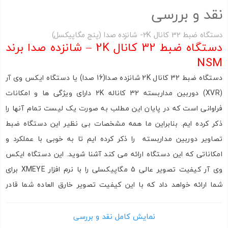
نقد و بررسی
اشتراک گذاری در شبکه های اجتماعی
دستگاه ضبط 32 کانال 2K- شانزده صدا (پنج مگاپیکسل)
دستگاه ضبط 32 کانال 2K – شانزده صدا برند
NSM
دستگاه ضبط 32 کانال 2K شانزده صدا(16 صدا) یا دستگاه ایکس وی آر
ارسال به ایمیل
(XVR) دوربین مداربسته 32 کاناله 2K دارای ویژگی ها و امکانات
به من از طریق پیامک اطلاع بده
فراوانی است که در پایان این مطلب به صورت یک لیست تمام آنها را
ذکر کرده ایم. بنابراین ما همه مشخصات بی نظیر این دستگاه ضبط
تصاویر دوربین مداربسته را ذکر کرده ایم تا به خوبی با عملکرد و
ارسال
امکاناتی که این دستگاه ارائه می کند آشنا شوید. این دستگاه ایکس
وی آر کیفیت تصویر عالی 5 مگاپیکسلی را با نرم افزار XMEYE برای
شما ارائه خواهد داد که با این کیفیت تصویر خارق العاده شما قادر
خواهید بود هر نوع جزئیات ریزی در تصویر را به وضوح مشاهده کنید.
این دستگاه ضبط ویدیویی دوربین مداربسته تا 32 دوربین مداربسته
نمایش کامل نقد و بررسی