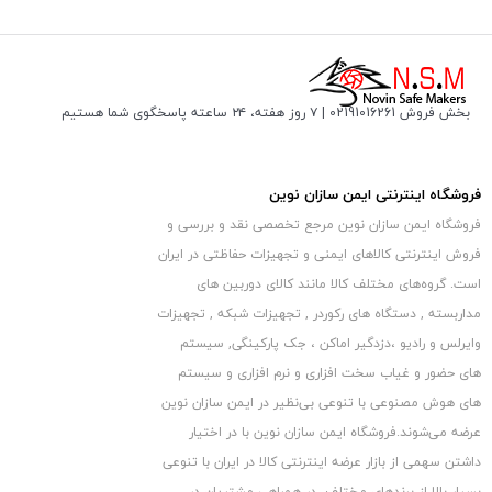
بخش فروش 02191016261 | ۷ روز هفته، ۲۴ ساعته پاسخگوی شما هستیم
فروشگاه اینترنتی ایمن سازان نوین
همچنین این دستگاه ضبط 32 کانال 2K دارای منوی فارسی و تاریخ شمسی می
فروشگاه ایمن سازان نوین مرجع تخصصی نقد و بررسی و
باشد که باعث می شود کار کردن با آن بسیار آسان باشد و به راحتی بتوانید
فروش اینترنتی کالاهای ایمنی و تجهیزات حفاظتی در ایران
دهید. جهت مشاهده تصاویر بر روی مانیتور یا
تنظیمات مختلف را انجام
است. گروه‏‏‌های مختلف کالا مانند کالای دوربین های
تلویزیون این دستگاه ضبط دوربین مداربسته 2K دارای درگاه های
مداربسته , دستگاه های رکوردر , تجهیزات شبکه , تجهیزات
خروجی تصویر VGA و HDMI می باشد و برای دریافت صدا نیز مجهز به
وایرلس و رادیو ،دزدگیر اماکن ، جک پارکینگی, سیستم
16 درگاه خروجی صدا می باشد.
های حضور و غیاب سخت افزاری و نرم افزاری و سیستم
های هوش مصنوعی با تنوعی بی‌نظیر در ایمن سازان نوین
عرضه می‏‏‏‌شوند.فروشگاه ایمن سازان نوین با در اختیار
مشخصات دستگاه ضبط دوربین مداربسته 32 کاناله
داشتن سهمی از بازار عرضه اینترنتی کالا در ایران با تنوعی
2K :
بسیار بالا از برندهای مختلف، در همراهی مشتریان در