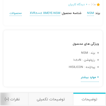
0
(0)
0
دیدگاه کاربران
برند:
NSM
شناسه محصول:
XVR8008 XMEYE-NSM
محصولات
ویژگی های محصول
برند : NSM
رزولوشن : 1080N
پردازنده : HISILICON
+ موارد بیشتر
تصاویر رسمی
توضیحات
توضیحات تکمیلی
نظرات (0)