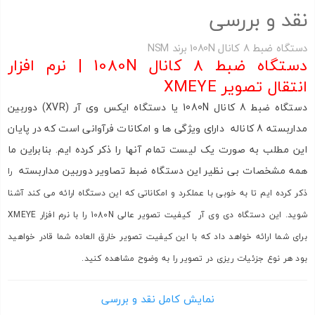
نقد و بررسی
دستگاه ضبط 8 کانال 1080N برند NSM
اشتراک گذاری در شبکه های اجتماعی
دستگاه ضبط 8 کانال 1080N | نرم افزار
انتقال تصویر XMEYE
دستگاه ضبط 8 کانال 1080N یا دستگاه ایکس وی آر (XVR) دوربین
مداربسته 8 کاناله دارای ویژگی ها و امکانات فرآوانی است که در پایان
ارسال به ایمیل
این مطلب به صورت یک لیست تمام آنها را ذکر کرده ایم. بنابراین ما
به من از طریق پیامک اطلاع بده
همه مشخصات بی نظیر این دستگاه ضبط تصاویر دوربین مداربسته
را
ذکر کرده ایم تا به خوبی با عملکرد و امکاناتی که این دستگاه ارائه می کند آشنا
ارسال
شوید. این دستگاه دی وی آر کیفیت تصویر عالی 1080N را با نرم افزار XMEYE
برای شما ارائه خواهد داد که با این کیفیت تصویر خارق العاده شما قادر خواهید
بود هر نوع جزئیات ریزی در تصویر را به وضوح مشاهده کنید.
این دستگاه ضبط ویدیویی دوربین مداربسته تا 8 دوربین مداربسته را
نمایش کامل نقد و بررسی
ساپورت خواهد کرد و به عبارتی یک دستگاه ضبط هشت کاناله می