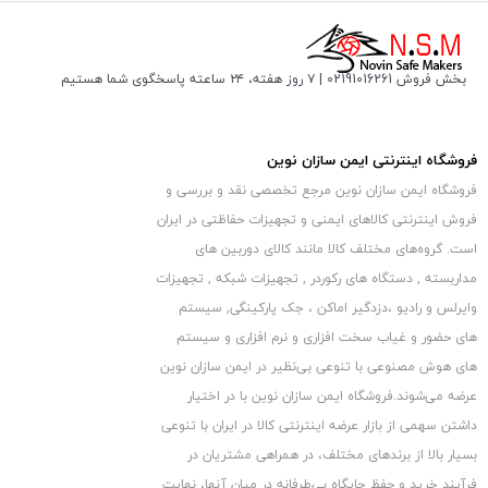
بخش فروش 02191016261 | ۷ روز هفته، ۲۴ ساعته پاسخگوی شما هستیم
فروشگاه اینترنتی ایمن سازان نوین
همچنین این دستگاه ضبط هیبرید دارای منوی فارسی و تاریخ شمسی می باشد
فروشگاه ایمن سازان نوین مرجع تخصصی نقد و بررسی و
که باعث می شود کار کردن با آن بسیار آسان باشد و به راحتی بتوانید تنظیمات
فروش اینترنتی کالاهای ایمنی و تجهیزات حفاظتی در ایران
دهید. جهت مشاهده تصاویر بر روی مانیتور یا تلویزیون
مختلف را انجام
است. گروه‏‏‌های مختلف کالا مانند کالای دوربین های
این
دستگاه ضبط دوربین مداربسته
1080N دارای درگاه های خروجی
مداربسته , دستگاه های رکوردر , تجهیزات شبکه , تجهیزات
وایرلس و رادیو ،دزدگیر اماکن ، جک پارکینگی, سیستم
تصویر VGA و HDMI می باشد و برای دریافت صدا نیز مجهز به 1 درگاه
های حضور و غیاب سخت افزاری و نرم افزاری و سیستم
خروجی صدا می باشد.
های هوش مصنوعی با تنوعی بی‌نظیر در ایمن سازان نوین
عرضه می‏‏‏‌شوند.فروشگاه ایمن سازان نوین با در اختیار
مشخصات دستگاه ضبط دوربین مداربسته 8 کاناله
داشتن سهمی از بازار عرضه اینترنتی کالا در ایران با تنوعی
1080N :
بسیار بالا از برندهای مختلف، در همراهی مشتریان در
برند: NSM
فرآیند خرید و حفظ جایگاه بی‏‏‏‌طرفانه در میان آنها، نهایت