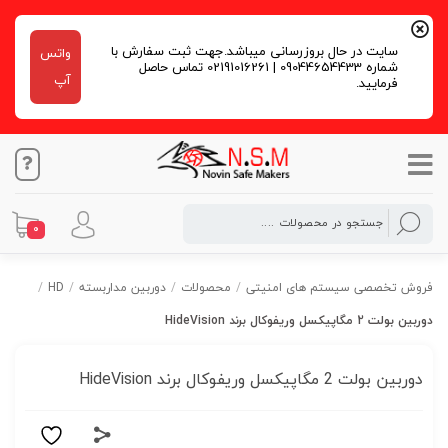
سایت در حال بروزرسانی میباشد.جهت ثبت سفارش با
واتس
شماره 09044654433 | 02191016261 تماس حاصل
آپ
فرمایید.
0
فروش تخصصی سیستم های امنیتی
/
محصولات
/
دوربین مداربسته
/
HD
/
دوربین بولت 2 مگاپیکسل وریفوکال برند HideVision
دوربین بولت 2 مگاپیکسل وریفوکال برند HideVision