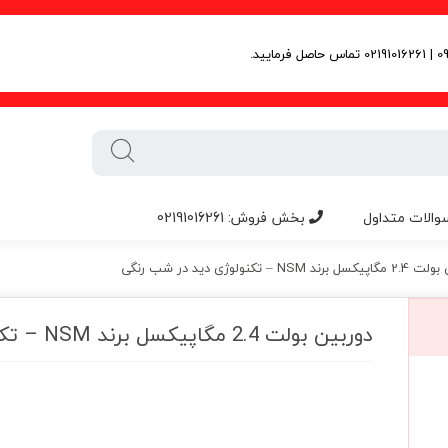
والات متداول
بخش فروش: 02191016261
د NSM – تکنولوژی دید در شب رنگی
دوربین بولت 2.4 مگاپیکسل برند NSM – تکنولوژی دید در شب رنگی