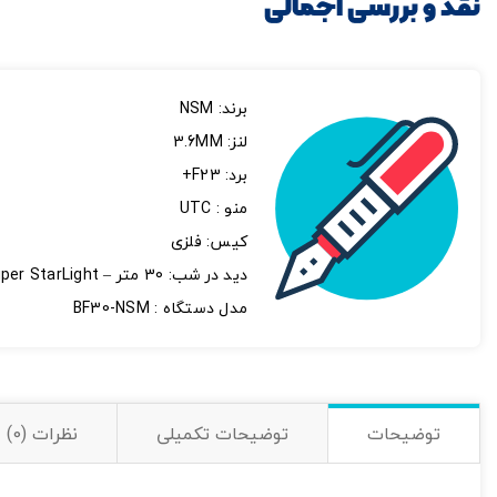
نقد و بررسی اجمالی
برند: NSM
لنز: 3.6MM
برد: F23+
منو : UTC
کیس: فلزی
دید در شب: 30 متر – Super StarLight
تصاویر رسمی
مدل دستگاه : BF30-NSM
توضیحات
توضیحات تکمیلی
نظرات (0)