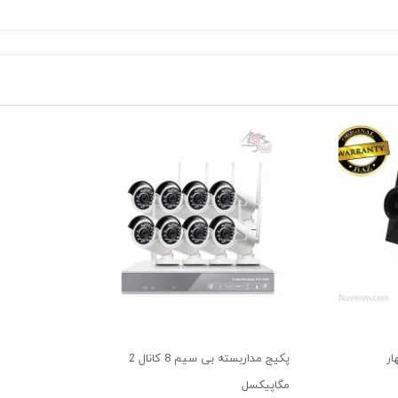
ته Super StarLight
ت ، دوربین مداربسته استارلایت قیمت
 دوربین ها ذکر نمود.
د
وری AHD چهار
پکیج مداربسته بی سیم 8 کانال 2
مگاپیکسل