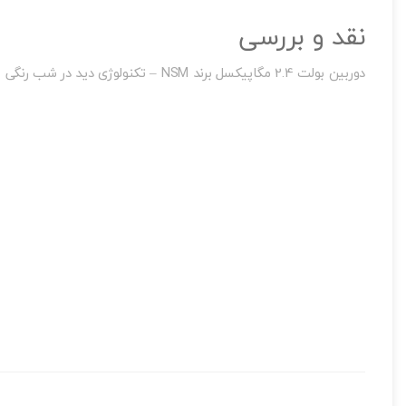
اشتراک گذاری در شبکه
نقد و بررسی
دوربین بولت 2.4 مگاپیکسل برند NSM – تکنولوژی دید در شب رنگی
ارسال به ایمیل
به من از طریق 
ارسال