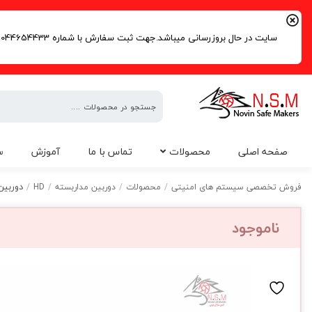
سایت در حال بروزرسانی میباشد.جهت ثبت سفارش با شماره 09044654433 | 02191016261 تماس حاصل فرمایید.
فروش
صفحه اصلی
محصولات
تماس با ما
آموزش
س
تخصصی
سیستم
دوربین بولت 2.4 مگاپیکسل برن
فروش تخصصی سیستم های امنیتی
/
محصولات
/
دوربین مداربسته
/
HD
/
های
امنیتی
ناموجود