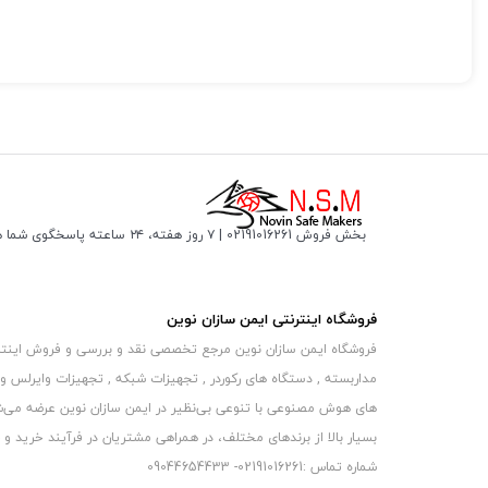
مشخصات فنی
برند: NSM
لنز: 3.6MM
برد: F23+
منو : UTC
کیس: فلزی
بخش فروش 02191016261 | ۷ روز هفته، ۲۴ ساعته پاسخگوی شما هستیم
دید در شب: 30 متر – Super StarLight
مدل دستگاه : BF30-NSM
فروشگاه اینترنتی ایمن سازان نوین
فروشگاه ایمن سازان نوین مرجع تخصصی نقد و بررسی و فروش اینترنتی 
مداربسته , دستگاه های رکوردر , تجهیزات شبکه , تجهیزات وایرلس و
های هوش مصنوعی با تنوعی بی‌نظیر در ایمن سازان نوین عرضه می‏‏‏‌شون
بسیار بالا از برندهای مختلف، در همراهی مشتریان در فرآیند خرید و حفظ
شماره تماس :02191016261- 09044654433