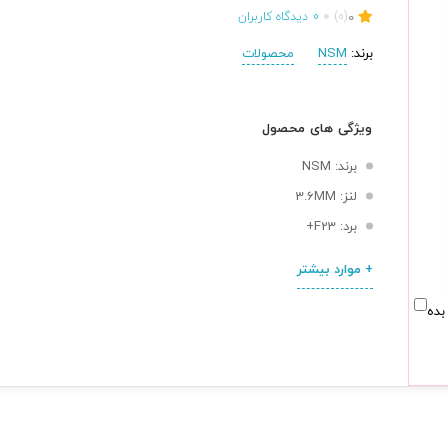
0
(0)
0
دیدگاه کاربران
برند:
NSM
محصولات
ویژگی های محصول
برند: NSM
لنز: 3.6MM
برد: F23+
+ موارد بیشتر
بده