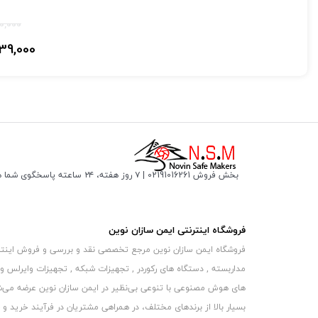
کیس: فلزی
00,000
دید در شب: 40 متر
39,000
مدل دستگاه : B75FLX
دوربین مداربسته ا
از بانه ، دوربین مداربسته بولت ، دوربین مداربسته بولت
بخش فروش 02191016261 | ۷ روز هفته، ۲۴ ساعته پاسخگوی شما هستیم
فروشگاه اینترنتی ایمن سازان نوین
فروشگاه ایمن سازان نوین مرجع تخصصی نقد و بررسی و فروش اینترنتی 
مداربسته , دستگاه های رکوردر , تجهیزات شبکه , تجهیزات وایرلس و
های هوش مصنوعی با تنوعی بی‌نظیر در ایمن سازان نوین عرضه می‏‏‏‌شون
بسیار بالا از برندهای مختلف، در همراهی مشتریان در فرآیند خرید و حفظ