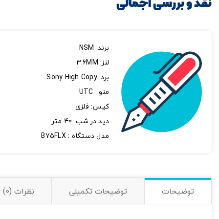
نقد و بررسی اجمالی
برند: NSM
لنز: 3.6MM
برد: Sony High Copy
منو : UTC
کیس: فلزی
دید در شب: 40 متر
مدل دستگاه : B75FLX
تصاویر رسمی
توضیحات
توضیحات تکمیلی
نظرات (0)