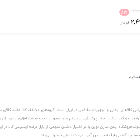
3,1
٪
21
2,4
تومان
ز بانه، خرید دوربین مداربسته AHD ، خرید دوربین مداربسته از بانه ، خرید دوربین مداربسته از بانه
کالاهای ایمنی و تجهیزات حفاظتی در ایران است. گروه‏‏‌های مختلف کالا مانند کالای د
 رادیو ،دزدگیر اماکن ، جک پارکینگی, سیستم های حضور و غیاب سخت افزاری و نرم افزا
د.فروشگاه ایمن سازان نوین با در اختیار داشتن سهمی از بازار عرضه اینترنتی کالا در ایر
 جایگاه بی‏‏‏‌طرفانه در میان آنها، نهایت تلاش خود را می‌‏‏کند.