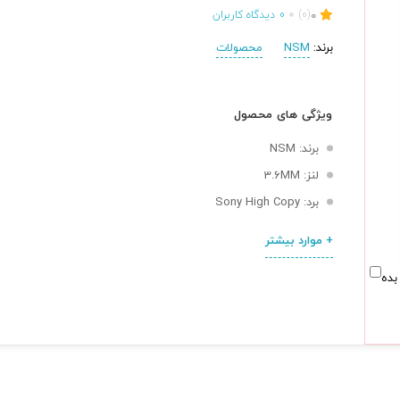
0
(0)
0
دیدگاه کاربران
برند:
NSM
محصولات
ویژگی های محصول
برند: NSM
لنز: 3.6MM
برد: Sony High Copy
+ موارد بیشتر
بده