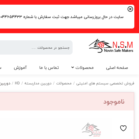
سایت در حال بروزرسانی میباشد.جهت ثبت سفارش با شماره 09044654433 | 02191016261 تماس حاصل فرمایید.
فروش
صفحه اصلی
محصولات
تماس با ما
آموزش
س
تخصصی
سیستم
دوربین بولت 2.4 
فروش تخصصی سیستم های امنیتی
/
محصولات
/
دوربین مداربسته
/
HD
/
های
امنیتی
ناموجود