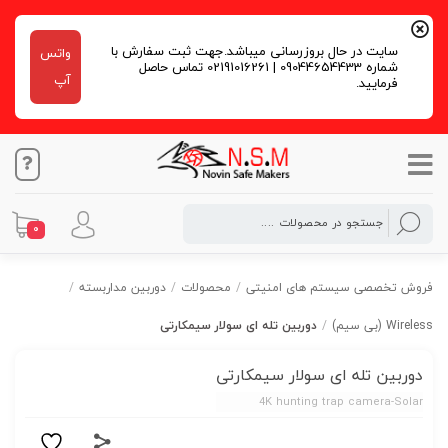
سایت در حال بروزرسانی میباشد.جهت ثبت سفارش با
واتس
شماره 09044654433 | 02191016261 تماس حاصل
آپ
فرمایید.
0
فروش تخصصی سیستم های امنیتی
/
محصولات
/
دوربین مداربسته
/
Wireless (بی سیم)
/
دوربین تله ای سولار سیمکارتی
دوربین تله ای سولار سیمکارتی
4K hunting trap camera-Solar