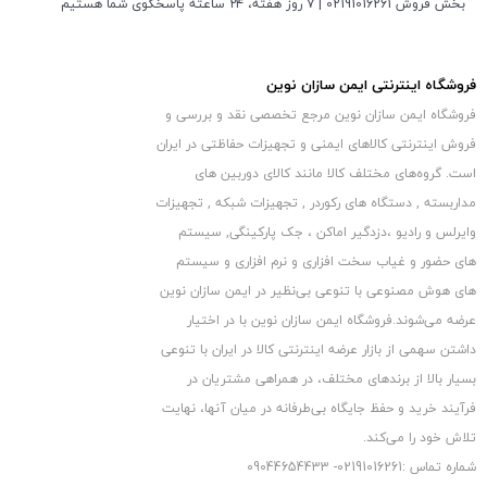
بخش فروش 02191016261 | ۷ روز هفته، ۲۴ ساعته پاسخگوی شما هستیم
فروشگاه اینترنتی ایمن سازان نوین
پنل و باتری خورشیدی
فروشگاه ایمن سازان نوین مرجع تخصصی نقد و بررسی و
این دوربین تله ای با انرژی خورشیدی و باتری کار می‌کند. مجهز به یک
فروش اینترنتی کالاهای ایمنی و تجهیزات حفاظتی در ایران
پنل خورشیدی KF و باتری لیتیوم داخلی با ظرفیت بالا می باشد ،
است. گروه‏‏‌های مختلف کالا مانند کالای دوربین های
تغذیه باتری لیتومی از طریق پنل خورشیدی و برق مستقیم که میتوان
مداربسته , دستگاه های رکوردر , تجهیزات شبکه , تجهیزات
از طریق شارژر تایپ-سی آن را شارژ کرد. برای شارژ شدن پنل کافیست
وایرلس و رادیو ،دزدگیر اماکن ، جک پارکینگی, سیستم
آن را برای چند ساعت در معرض نور خوشید قرار دهید.
های حضور و غیاب سخت افزاری و نرم افزاری و سیستم
های هوش مصنوعی با تنوعی بی‌نظیر در ایمن سازان نوین
دیگر نیاز به هزینه اضافی برای خرید باتری ندارید و به راحتی می
عرضه می‏‏‏‌شوند.فروشگاه ایمن سازان نوین با در اختیار
توانید این دوربین را در هر مکانی وصل کنید. برای مکان‌هایی که برق در
داشتن سهمی از بازار عرضه اینترنتی کالا در ایران با تنوعی
دسترس نیست، مانند مناطق وحشی، ایده‌آل است.
بسیار بالا از برندهای مختلف، در همراهی مشتریان در
.
فرآیند خرید و حفظ جایگاه بی‏‏‏‌طرفانه در میان آنها، نهایت
حسگر حرکتی PIR
تلاش خود را می‌‏‏کند.
سنسور حرکت حساس PIR دوربین تله ای 4G می تواند حرکت افراد یا
شماره تماس :02191016261- 09044654433