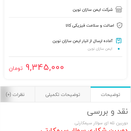
شرکت ایمن سازان نوین
تصاویر رسمی
اصالت و سلامت فیزیکی کالا
آماده ارسال از انبار ایمن سازان نوین
ایمن سازان نوین
9,345,000
تومان
اشتراک گذاری در شبکه های اجتماعی
توضیحات
توضیحات تکمیلی
نظرات (0)
ارسال به ایمیل
نقد و بررسی
به من از طریق پیامک اطلاع بده
دوربین تله ای سولار سیمکارتی
دوربین شکاری سولار سیمکارتی