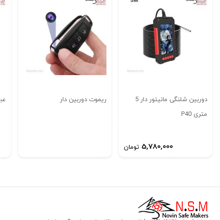
انتخابی ایده آل برای حومه شهر نظیر انبار، مزرعه و سایت های
ساختمانی می باشد.
دوربین شلنگی مانیتور دار 5
ریموت دوربین دار
عینک
متری P40
5,780,000
تومان