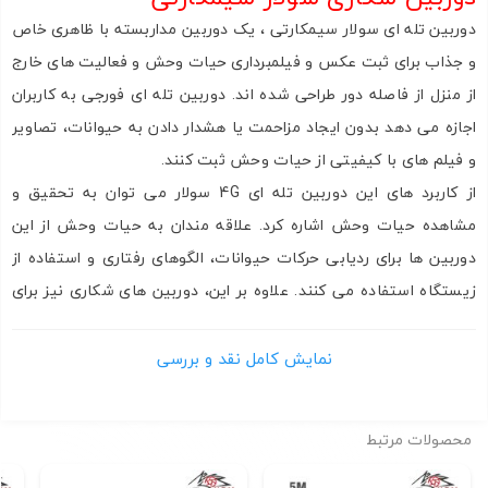
ارسال
دوربین تله ای سولار سیمکارتی ، یک دوربین مداربسته با ظاهری خاص
و جذاب
برای ثبت عکس و فیلمبرداری حیات وحش و فعالیت های خارج
از منزل از فاصله دور طراحی شده اند. دوربین تله ای فورجی به کاربران
اجازه می دهد بدون ایجاد مزاحمت یا هشدار دادن به حیوانات، تصاویر
و فیلم های با کیفیتی از حیات وحش ثبت کنند.
از کاربرد های این دوربین تله ای 4G سولار می توان به تحقیق و
مشاهده حیات وحش اشاره کرد. علاقه مندان به حیات وحش از این
دوربین ها برای ردیابی حرکات حیوانات، الگوهای رفتاری و استفاده از
زیستگاه استفاده می کنند. علاوه بر این، دوربین های شکاری نیز برای
اهداف امنیتی برای نظارت بر مناطق دور افتاده، املاک و ذخایر حیات
وحش استفاده می شود.
نمایش کامل نقد و بررسی
به طور کلی، دوربین تله ای سولار سیمکارتی با ارائه روشی غیرقابل
نفوذ برای مشاهده و مستند سازی حیات وحش در زیستگاه‌های
محصولات مرتبط
طبیعی‌، نقش مهمی در حفاظت از حیات وحش، تحقیقات و عکاسی در
فضای باز ایفا می‌کنند. همچنین به دلیل خورشیدی بودن این دوربین،