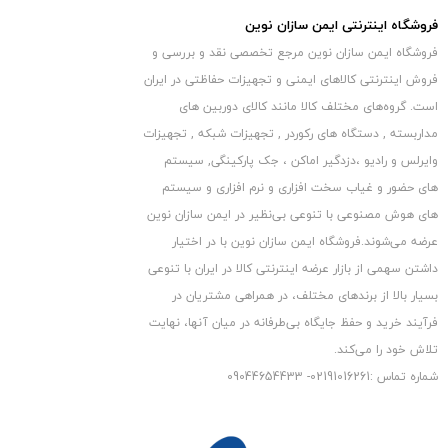
فروشگاه اینترنتی ایمن سازان نوین
فروشگاه ایمن سازان نوین مرجع تخصصی نقد و بررسی و
فروش اینترنتی کالاهای ایمنی و تجهیزات حفاظتی در ایران
است. گروه‏‏‌های مختلف کالا مانند کالای دوربین های
مداربسته , دستگاه های رکوردر , تجهیزات شبکه , تجهیزات
.
وایرلس و رادیو ،دزدگیر اماکن ، جک پارکینگی, سیستم
ضبط و عکسبرداری دوربین شکاری فورکی
های حضور و غیاب سخت افزاری و نرم افزاری و سیستم
دوربین شکاری فورکی می‌تواند عکس‌های فوق‌العاده ای با کیفیت ۲۰
های هوش مصنوعی با تنوعی بی‌نظیر در ایمن سازان نوین
عرضه می‏‏‏‌شوند.فروشگاه ایمن سازان نوین با در اختیار
مگاپیکسل ، فیلم‌هایی با کیفیت 1520P و صدای فوق العاده شفاف را
داشتن سهمی از بازار عرضه اینترنتی کالا در ایران با تنوعی
ثبت کند. در واقع زنده تر و واضح تر به شما نمایش داده می شود. از
بسیار بالا از برندهای مختلف، در همراهی مشتریان در
آنجایی که این عکس و فیلم ها از کیفیت و جزئیات بالایی برخوردار
فرآیند خرید و حفظ جایگاه بی‏‏‏‌طرفانه در میان آنها، نهایت
هستند، می تواند از آن ها برای بروز کردن مقالات علمی استفاده کرد.
تلاش خود را می‌‏‏کند.
دوربین تله ای 4K قابلیت ضبط حلقه ای نیز دارد، هنگامی که حافظه
شماره تماس :02191016261- 09044654433
دوربین پر است، می تواند به طور خودکار عکس ها یا فیلم های گرفته
شده قبلی را بدون توقف کار بازنویسی کند.