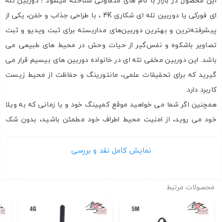
این محصول در بازار با نام های متفاوتی شناخته میشود ! دوربین تله
ای فورکی یا دوربین تله ای شکاری 4K ، با طراحی جذاب و خفن، یکی از
پیشرفته‌ترین و بهترین دوربین‌های مداربسته برای ثبت ویدیو و ثبت
تصاویر باشکوه و نفس‌گیر از حیات وحش در محیط‌ های طبیعی می
باشد. این دوربین مخفی تله ای در خانواده دوربین های بیسیم قرار می
گیرید که برای تحقیقات علمی، مانتورینگ و حفاظت از محیط زیست
کاربرد دارد.
همچنین اگر شما می خواهید موقع کمپینگ خود و یا زمانی که به ویلا
خود می روید، از امنیت محیط اطراف خود مطمئن باشید، بدون شک
می توان گفت این دوربین شکاری یک انتخاب عالی و بیظیر برای شما
خواهد بود. زیرا دوربین تله ای شکاری 4K برای ثبت ویدیو و عکسبرداری
نمایش کامل نقد و بررسی
در محیط های طبیعی که شامل حیات وحش می شود، طراحی شده
است. علاوه بر کیفیت بالایی که دارد، دوربینی مقاوم است که می
محصولات مرتبط
تواند در شرایط های مختلف محیطی قرار گیرد و خود را با محیط اطراف
سازگار سازد.