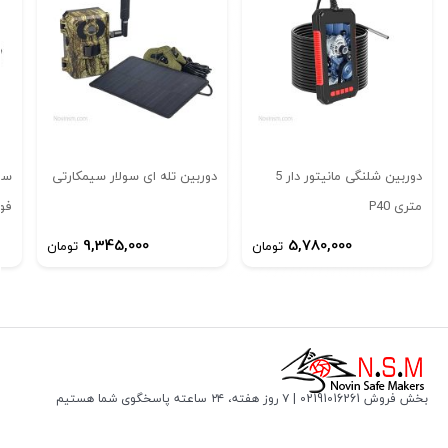
دوربین تله ای 4K دارای عملکردهای متعددی مانند تاخیر ضبط، زمان
ضبط هدف، تایم لپ، برداشت بی پایان، ضبط صدا و محافظت از رمز
عبور است و می تواند زمان، تاریخ، شماره سریال و دما را به صورت
واقعی نمایش دهد.
.
دوربین شلنگی مانیتور دار 5
دوربین تله ای سولار سیمکارتی
سا
متری P40
فو
9,345,000
5,780,000
تومان
تومان
بخش فروش 02191016261 | ۷ روز هفته، ۲۴ ساعته پاسخگوی شما هستیم