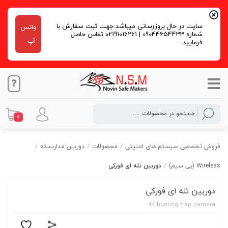
سایت در حال بروزرسانی میباشد.جهت ثبت سفارش با
واتس
شماره 09044654433 | 02191016261 تماس حاصل
آپ
فرمایید.
0
فروش تخصصی سیستم های امنیتی
/
محصولات
/
دوربین مداربسته
/
Wireless (بی سیم)
/
دوربین تله ای فورکی
دوربین تله ای فورکی
4K hunting trap camera