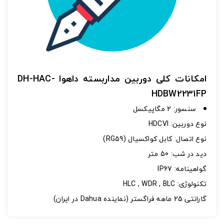
اشتراک گذاری در شبکه های اجتماعی
امکانات کلی دوربین مداربسته داهوا DH-HAC-
HDBW2231FP
سنسور: 2 مگاپیکسل
ارسال به ایمیل
نوع دوربین: HDCVI
به من از طریق پیامک اطلاع بده
نوع اتصال: کابل کواکسیال (RG59)
ديد در شب: 50 متر
ارسال
گواهینامه: IP67
تکنولوژی: HLC , WDR , BLC
گارانتی 25 ماهه فراگستر (نماینده Dahua در ایران)