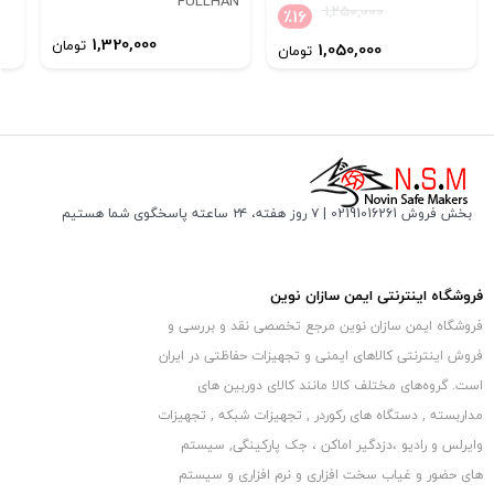
FULLHAN
به راحتی قابلیت اتصال به سقف را دارد که می تواند تاثیر بسزایی در
1,250,000
٪
16
دریافت تصاویر داشته باشد.
1,320,000
تومان
1,050,000
تومان
بدنه ی فلزی این دوربین از دو تکه تشکیل شده که بوسیله پیچ به هم
متصل می شوند و قسمت نگهدارنده
دوربین و قسمت شیشه ای و گنبدی شکلی که LED ها و لنز در آن قرار
می گیرند.
ابعاد
دوربین داهوا مدل DH-HAC-HDBW2231FP
دقیقا
۱۰۶×۵۰٫۳
میلی
بخش فروش 02191016261 | ۷ روز هفته، ۲۴ ساعته پاسخگوی شما هستیم
متر و وزن آن ۳۱۰ گرم است.
لنز این دوربین مداربسته قابلیت تغییر زوایا بصورت عمودی و افقی
فروشگاه اینترنتی ایمن سازان نوین
محدودی را داراست.
فروشگاه ایمن سازان نوین مرجع تخصصی نقد و بررسی و
فروش اینترنتی کالاهای ایمنی و تجهیزات حفاظتی در ایران
است. گروه‏‏‌های مختلف کالا مانند کالای دوربین های
مداربسته , دستگاه های رکوردر , تجهیزات شبکه , تجهیزات
وایرلس و رادیو ،دزدگیر اماکن ، جک پارکینگی, سیستم
های حضور و غیاب سخت افزاری و نرم افزاری و سیستم