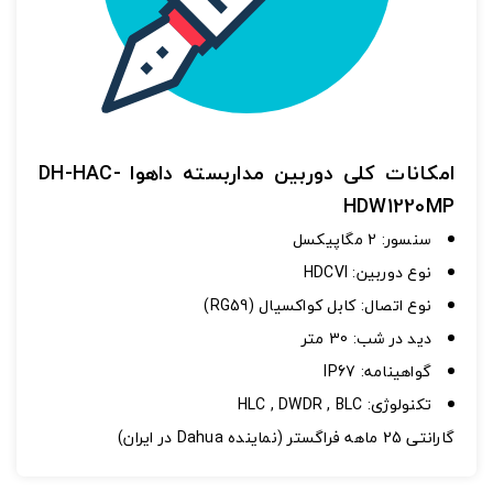
اشتراک گذاری در شبکه های اجتماعی
امکانات کلی دوربین مداربسته داهوا DH-HAC-
HDW1220MP
سنسور
:
2 مگاپیکسل
نوع دوربین
:
HDCVI
ارسال به ایمیل
نوع اتصال
:
کابل کواکسیال (RG59)
به من از طریق پیامک اطلاع بده
ديد در شب
:
30 متر
گواهینامه
:
IP67
ارسال
تکنولوژی
:
HLC , DWDR , BLC
گارانتی 25 ماهه فراگستر (نماینده Dahua در ایران)