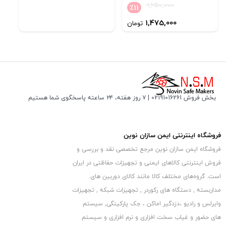
شما با خرید این دوربین مداربسته سبک وزن ترین دوربین مداربسته
1,650,000
٪
11
HD-CVI را در اختیار خواهید داشت.
1,475,000
تومان
وزن این دوربین مداربسته طبق اعلام داهوا ۳۳۰ گرم می باشد. ابعاد در
نظر گرفته شده
برای
دوربین مداربسته دام داهوا مدل DH-HAC-HDW1220MP
دقیقا
۹۳٫۴×۷۹٫۷ میلی متر است که نشان
از یک دوربین مداربسته جمع و جور دارد.
بخش فروش 02191016261 | ۷ روز هفته، ۲۴ ساعته پاسخگوی شما هستیم
فروشگاه اینترنتی ایمن سازان نوین
فروشگاه ایمن سازان نوین مرجع تخصصی نقد و بررسی و
فروش اینترنتی کالاهای ایمنی و تجهیزات حفاظتی در ایران
است. گروه‏‏‌های مختلف کالا مانند کالای دوربین های
مداربسته , دستگاه های رکوردر , تجهیزات شبکه , تجهیزات
وایرلس و رادیو ،دزدگیر اماکن ، جک پارکینگی, سیستم
های حضور و غیاب سخت افزاری و نرم افزاری و سیستم