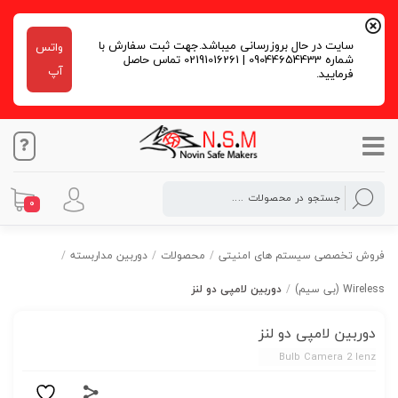
سایت در حال بروزرسانی میباشد.جهت ثبت سفارش با
واتس
شماره 09044654433 | 02191016261 تماس حاصل
آپ
فرمایید.
0
فروش تخصصی سیستم های امنیتی
/
محصولات
/
دوربین مداربسته
/
Wireless (بی سیم)
/
دوربین لامپی دو لنز
دوربین لامپی دو لنز
Bulb Camera 2 lenz