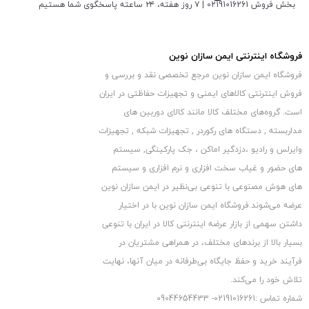
وجود دارد. مزایای این تکنولوژی این است که امکان برقراری ارتباط را
بخش فروش 02191016261 | ۷ روز هفته، ۲۴ ساعته پاسخگوی شما هستیم
بین افراد دو طرف دوربین فراهم می‌کند. از طریق قابلیت مکالمه دو
طرفه بسیاری از اتفاقات قابل پیشگیری است. بر فرض مثال پدر و مادر
فروشگاه اینترنتی ایمن سازان نوین
در یک خانواده میتوانند هم فرزندان خود را مشاهده کنند و هم با آن ها
فروشگاه ایمن سازان نوین مرجع تخصصی نقد و بررسی و
صحبت کنند.
فروش اینترنتی کالاهای ایمنی و تجهیزات حفاظتی در ایران
است. گروه‏‏‌های مختلف کالا مانند کالای دوربین های
.
مداربسته , دستگاه های رکوردر , تجهیزات شبکه , تجهیزات
دید در شب رنگی
وایرلس و رادیو ،دزدگیر اماکن ، جک پارکینگی, سیستم
های حضور و غیاب سخت افزاری و نرم افزاری و سیستم
های هوش مصنوعی با تنوعی بی‌نظیر در ایمن سازان نوین
عرضه می‏‏‏‌شوند.فروشگاه ایمن سازان نوین با در اختیار
داشتن سهمی از بازار عرضه اینترنتی کالا در ایران با تنوعی
بسیار بالا از برندهای مختلف، در همراهی مشتریان در
فرآیند خرید و حفظ جایگاه بی‏‏‏‌طرفانه در میان آنها، نهایت
تلاش خود را می‌‏‏کند.
شماره تماس :02191016261- 09044654433