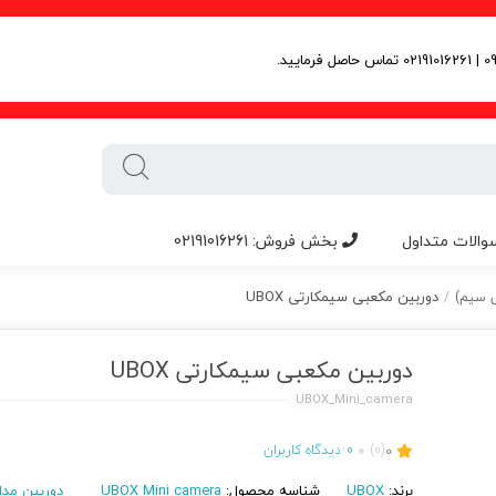
والات متداول
بخش فروش: 02191016261
دوربین مکعبی سیمکارتی UBOX
/
دوربین مکعبی سیمکارتی UBOX
UBOX_Mini_camera
0
(0)
0
دیدگاه کاربران
برند:
UBOX
شناسه محصول:
UBOX Mini camera
دوربین مدا