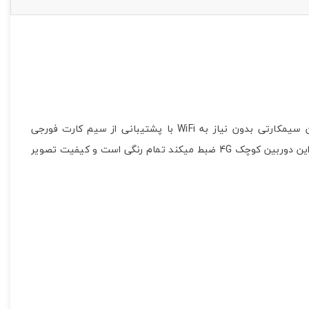
دوربین مکعبی سیمکارتی UBOX
دوربین مکعبی سیمکارتی UBOX یک دوربین سیم کارتی کوچک با طراحی منحصر به فرد جذاب و با کیفیت بالا میباشد. این مینی دوربین سیمکارتی بدون نیاز به WiFi با پشتیبانی از سیم کارت فورجی
دسترسی آسانی را برای کاربران ایجاد کرده است. ابعاد کوچک و کیفیت بالای این محصول باعث شده طرفداران زیادی داشته باشد. تصاویری که این دوربین کوچک 4G ضبط میکند تمام رنگی است و کیفیت تصویر