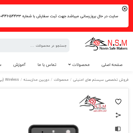
سایت در حال بروزرسانی میباشد.جهت ثبت سفارش با شماره 09044654433 | 02191016261 تماس حاصل فرمایید.
فروش
صفحه اصلی
محصولات
تماس با ما
آموزش
س
تخصصی
سیستم
فروش تخصصی سیستم های امنیتی
/
محصولات
/
دوربین مداربسته
/
Wireless (بی سیم)
های
امنیتی