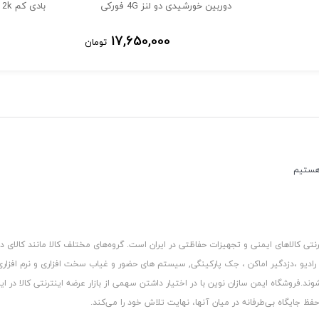
دوربین خورشیدی دو لنز 4G فورکی
بادی کم 2k
17,650,000
تومان
ویر برداری در تاریکی با استفاده از امواج مادون قرمز را به دوربین می
کالاهای ایمنی و تجهیزات حفاظتی در ایران است. گروه‏‏‌های مختلف کالا مانند کالای د
 رادیو ،دزدگیر اماکن ، جک پارکینگی, سیستم های حضور و غیاب سخت افزاری و نرم افزا
د.فروشگاه ایمن سازان نوین با در اختیار داشتن سهمی از بازار عرضه اینترنتی کالا در ایر
 جایگاه بی‏‏‏‌طرفانه در میان آنها، نهایت تلاش خود را می‌‏‏کند.