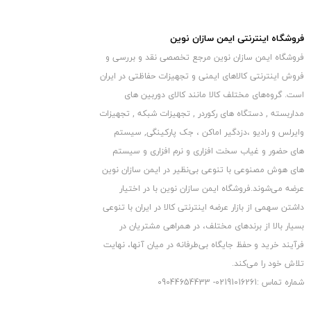
ساپورت انواع سیمکارت همراه اول و ایرانسل
پشتیبانی از پروتکل ONVIF
فروشگاه اینترنتی ایمن سازان نوین
قابلیت تشخیص حرکت
فروشگاه ایمن سازان نوین مرجع تخصصی نقد و بررسی و
صدای دو طرفه (قابلیت ارسال و دریافت صدا از محیط)
فروش اینترنتی کالاهای ایمنی و تجهیزات حفاظتی در ایران
سنسور هوشمند حرکتی ضبط تصاویر
است. گروه‏‏‌های مختلف کالا مانند کالای دوربین های
تشخیص حرکت و ارسال هشدار به ایمیل یا گوشی
مداربسته , دستگاه های رکوردر , تجهیزات شبکه , تجهیزات
قابلیت پشتیبانی از کارت حافظه تا 128گیگابایت
وایرلس و رادیو ،دزدگیر اماکن ، جک پارکینگی, سیستم
دارای استاندارد ضد رطوبت و ضد گرد و غبار IP66
های حضور و غیاب سخت افزاری و نرم افزاری و سیستم
قابلیت ارسال آلارم‌های حساسیت به حرکت به ایمیل یا گوشی
های هوش مصنوعی با تنوعی بی‌نظیر در ایمن سازان نوین
عرضه می‏‏‏‌شوند.فروشگاه ایمن سازان نوین با در اختیار
بصورت آنلاین
داشتن سهمی از بازار عرضه اینترنتی کالا در ایران با تنوعی
قابلیت دید در شب شفاف رنگی در تاریکی مطلق
بسیار بالا از برندهای مختلف، در همراهی مشتریان در
دارای 3 حالت دید در شب : دید در شب مادون قرمز ، دید در شب
فرآیند خرید و حفظ جایگاه بی‏‏‏‌طرفانه در میان آنها، نهایت
تمام رنگی (وارملایت) ، دید در شب هوشمند
تلاش خود را می‌‏‏کند.
قابلیت نصب سریع و ساده برای استفاده فوری از دوربین مداربسته
شماره تماس :02191016261- 09044654433
ضدگرد و غبار