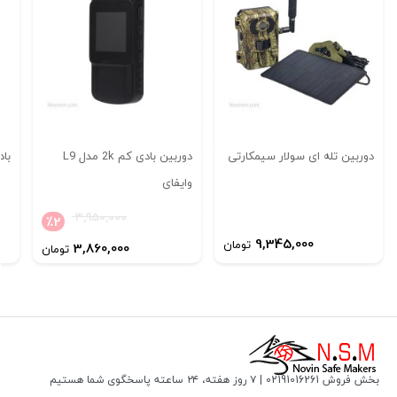
دوربین تله ای سولار سیمکارتی
دوربین بادی کم 2k مدل L9
باد
وایفای
3,950,000
٪
2
9,345,000
تومان
3,860,000
تومان
ین چرخشی پروژکتور دار
ویژگی های مینی اسپید دام 3 مگاپیکسل فورجی
کیفیت تصویر 3 مگاپیکسل
بخش فروش 02191016261 | ۷ روز هفته، ۲۴ ساعته پاسخگوی شما هستیم