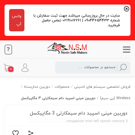
سایت در حال بروزرسانی میباشد.جهت ثبت سفارش با
واتس
شماره 09044654433 | 02191016261 تماس حاصل
آپ
فرمایید.
0
فروش تخصصی سیستم های امنیتی
/
محصولات
/
دوربین مداربسته
/
Wireless (بی سیم)
/
دوربین مینی اسپید دام سیمکارتی 3 مگاپیکسل
دوربین مینی اسپید دام سیمکارتی 3 مگاپیکسل
3 megapixel mini wifi speed camera