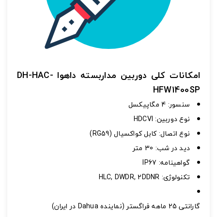
اشتراک گذاری در شبکه های اجتماعی
امکانات کلی دوربین مداربسته داهوا DH-HAC-
HFW1400SP
سنسور
:
4 مگاپیکسل
ارسال به ایمیل
نوع دوربین
:
HDCVI
به من از طریق پیامک اطلاع بده
نوع اتصال
:
کابل کواکسیال (RG59)
ديد در شب
:
30 متر
ارسال
گواهینامه
:
IP67
تکنولوژی
:
HLC, DWDR, 2DDNR
گارانتی 25 ماهه فراگستر (نماینده Dahua در ایران)