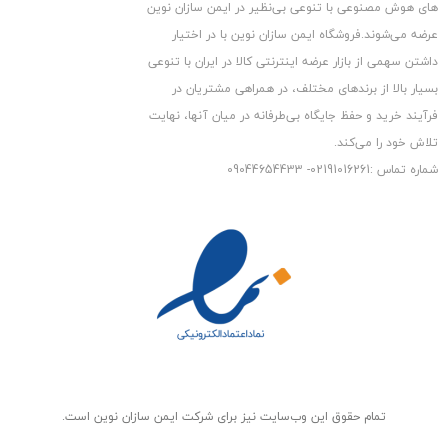
های هوش مصنوعی با تنوعی بی‌نظیر در ایمن سازان نوین
عرضه می‏‏‏‌شوند.فروشگاه ایمن سازان نوین با در اختیار
داشتن سهمی از بازار عرضه اینترنتی کالا در ایران با تنوعی
بسیار بالا از برندهای مختلف، در همراهی مشتریان در
کیفیت تصویر
فرآیند خرید و حفظ جایگاه بی‏‏‏‌طرفانه در میان آنها، نهایت
دوربین مداربسته مدل DH-HAC-HFW1400SP از حسگر تصویر ۱/۳
تلاش خود را می‌‏‏کند.
اینچی CMOS استفاده شده است
شماره تماس :02191016261- 09044654433
که می تواند تصویر ۴٫۱ مگاپیکسلی را در هر دو سیگنال ویدئویی ۵۰
هرتز با سرعت ۲۵ فریم و ۶۰ هرتز
با سرعت ۳۰ فریم بر ثانیه فشرده و همچنین تصویر ۲ مگاپیکسلی را در
هر دو سیگنال ویدئویی ۵۰ هرتز با
سرعت ۲۵ فریم و ۶۰ هرتز با سرعت ۳۰ فریم بر ثانیه فشرده و ذخیره
نماید.
این مدل دوربین مداربسته می تواند در حداقل نور محیط تصاویر را با
کیفیت رنگی ارائه کند. برای این منظور نور ۰٫۰۳
تمام حقوق اين وب‌سايت نیز برای شرکت ایمن سازان نوین است.
لوکس کافیست و زمانی که AGC فعال می شود تا نویز موجود در