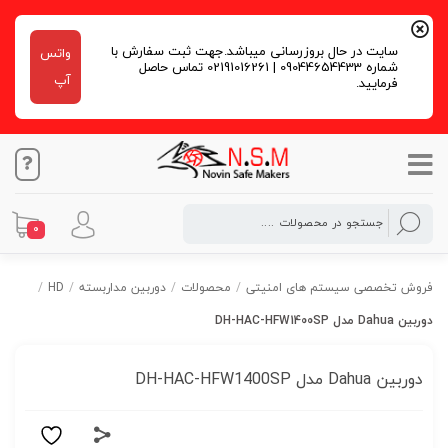
سایت در حال بروزرسانی میباشد.جهت ثبت سفارش با
واتس
شماره 09044654433 | 02191016261 تماس حاصل
آپ
فرمایید.
0
فروش تخصصی سیستم های امنیتی
/
محصولات
/
دوربین مداربسته
/
HD
/
دوربین Dahua مدل DH-HAC-HFW1400SP
دوربین Dahua مدل DH-HAC-HFW1400SP