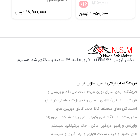
2 مگاپیکسل
در ادامه با
ایمن سازان نوین
(بزرگترین فروشگاه آنلاین سیستم های
1,250,000
٪
16
امنیتی در ایران) برای بررسی دوربین مداربسته
18,900,000
تومان
1,050,000
تومان
بولت داهوا HD-CVI مدل DH-HAC-HFW1400SP همراه باشید.
طراحی ظاهری
دوربین مداربسته داهوا مدل DH-HAC-HFW1400SP
بدنه نچندان بزرگی
دارد که به پایه مفصلی متصل شده است
و علی رغم ابعاد کوچک آن به لحاظ ضخامت جزو بهترین پایه های
بخش فروش 02191016261 | ۷ روز هفته، ۲۴ ساعته پاسخگوی شما هستیم
طراحی شده برای دوربین های مداربسته بولت هستند
که قابلیت چرخش خوبی دارند.
فروشگاه اینترنتی ایمن سازان نوین
دوربین مداربسته بولت مدل DH-HAC-HFW1400SP در ابعاد
فروشگاه ایمن سازان نوین مرجع تخصصی نقد و بررسی و
۷۱٫۶×۷۰×۱۶۴٫۷ میلی متر طراحی شده
فروش اینترنتی کالاهای ایمنی و تجهیزات حفاظتی در ایران
و 380 گرم وزن دارد. بدنه این دوربین مداربسته از جنس فلز می باشد.
است. گروه‏‏‌های مختلف کالا مانند کالای دوربین های
مداربسته , دستگاه های رکوردر , تجهیزات شبکه , تجهیزات
وایرلس و رادیو ،دزدگیر اماکن ، جک پارکینگی, سیستم
های حضور و غیاب سخت افزاری و نرم افزاری و سیستم