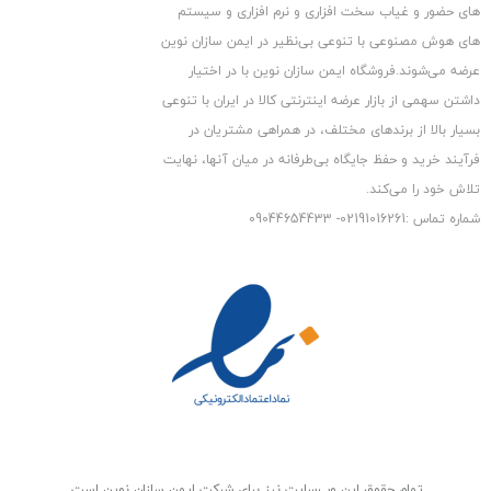
های حضور و غیاب سخت افزاری و نرم افزاری و سیستم
های هوش مصنوعی با تنوعی بی‌نظیر در ایمن سازان نوین
عرضه می‏‏‏‌شوند.فروشگاه ایمن سازان نوین با در اختیار
داشتن سهمی از بازار عرضه اینترنتی کالا در ایران با تنوعی
بسیار بالا از برندهای مختلف، در همراهی مشتریان در
فرآیند خرید و حفظ جایگاه بی‏‏‏‌طرفانه در میان آنها، نهایت
کیفیت تصویر
تلاش خود را می‌‏‏کند.
دوربین مداربسته داهوا مدل DH-HAC-HFW2231EP از حسگر
شماره تماس :02191016261- 09044654433
تصویر
۱/۲٫۸
اینچی CMOS استفاده می کند
که می تواند تصویر ۲ مگاپیکسلی را در هر دو سیگنال ویدئویی ۵۰
هرتز با سرعت ۲۵ فریم و ۶۰ هرتز با سرعت
۳۰ فریم بر ثانیه فشرده و ذخیره نماید. حسگر پیشرفته ی دوربین
مداربسته مدل DH-HAC-HFW2231EP از لوکس نور
بسیار پایینی برخوردارست و این موضوع در کنار فعال شدن
خودکار
AGC
باعث می شود تا شما در حداقل روشنایی
محیط نیز تصویر مطلوبی داشته باشید. در تاریکی شب بلافاصله فیلتر
تمام حقوق اين وب‌سايت نیز برای شرکت ایمن سازان نوین است.