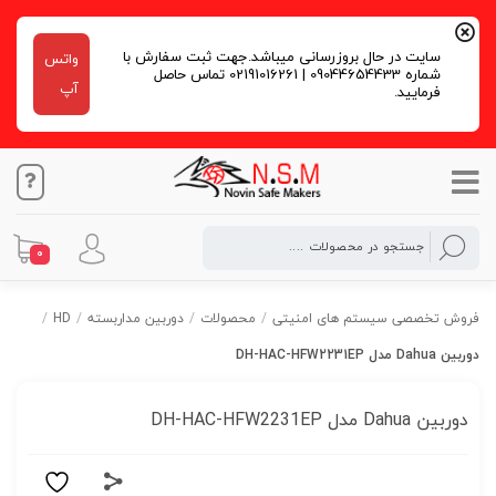
سایت در حال بروزرسانی میباشد.جهت ثبت سفارش با
واتس
شماره 09044654433 | 02191016261 تماس حاصل
آپ
فرمایید.
0
فروش تخصصی سیستم های امنیتی
/
محصولات
/
دوربین مداربسته
/
HD
/
دوربین Dahua مدل DH-HAC-HFW2231EP
دوربین Dahua مدل DH-HAC-HFW2231EP