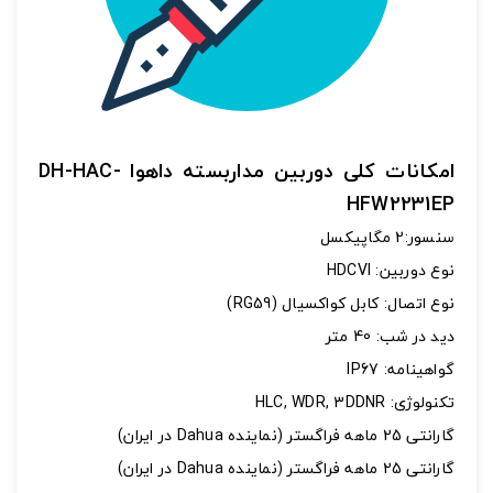
اشتراک گذاری در شبکه های اجتماعی
امکانات کلی دوربین مداربسته داهوا DH-HAC-
HFW2231EP
سنسور:2 مگاپیکسل
ارسال به ایمیل
نوع دوربین: HDCVI
به من از طریق پیامک اطلاع بده
نوع اتصال: کابل کواکسیال (RG59)
ديد در شب: 40 متر
گواهینامه: IP67
ارسال
تکنولوژی: HLC, WDR, 3DDNR
گارانتی 25 ماهه فراگستر (نماینده Dahua در ایران)
گارانتی 25 ماهه فراگستر (نماینده Dahua در ایران)