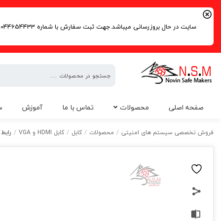
سایت در حال بروزرسانی میباشد.جهت ثبت سفارش با شماره 09044654433 | 02191016261 تماس حاصل فرمایید.
فروش
صفحه اصلی
محصولات
تماس با ما
آموزش
س
تخصصی
سیستم
رابط VGA در ابعاد 20 مت
فروش تخصصی سیستم های امنیتی
/
محصولات
/
کابل
/
کابل HDMI و VGA
/
های
امنیتی