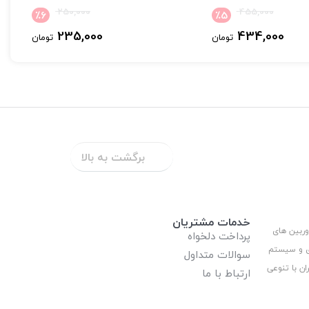
250,000
455,000
٪
6
٪
5
235,000
434,000
تومان
تومان
برگشت به بالا
خدمات مشتریان
وربین های
پرداخت دلخواه
ری و سیستم
سوالات متداول
ان با تنوعی
ارتباط با ما