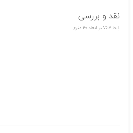
نقد و بررسی
تصاویر رسمی
رابط VGA در ابعاد 20 متری
اشتراک گذاری در شبکه
ارسال به ایمیل
به من از طریق 
کابل وی جی ای
20 متری برای انتقال سیگنال ویدئویی آنالوگ استفاده می شوند.