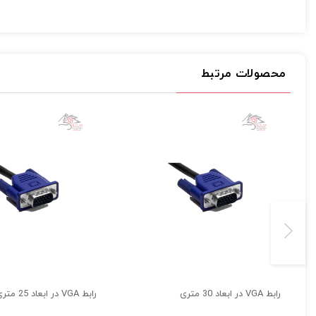
ارسال
کابل VGA
رابط سه ردیف پانزده حفره‌ای می باشد. DE-15 معمولاً به نام
در دو سمت این کابل یک کانکتور 15 پین VGA قرار گرفته شده است.
این کابل در سال ۱۹۸۷ توسط شرکت IBM وارد بازار جهانی شده است .
محصولات مرتبط
نسل قبلی کابل های یا بهتر است بگوئیم پورت های ویدئویی که فقط قادر به 
امروزه هنوز بسیاری از صفحه‌نمایش‌ها و مانیتورهای کامپیوترها مجهز به ورو
کابل VGA برای انتقال تصویر از خروجی کارت گرافیک کامپیوتر یا لپ‌تاپ به مانیتور یا پروژکتور است.
بسیاری از دستگاه‌ها از مانیتورها، لپ‌تاپ‌ها و ویدئو پروژکتورها برای اتصال به را
اصلی‌ترین و خاص‌ترین ویژگی این محصول این است که توسط این کابل م
کانکتورهای آن با روکش طلا آبکاری شده‌اند و همین موضوع باعث 
یکی از نکات جالب این محصول این است که این مدل دارای محافظ از ج
مشخصات فنی
کابل وی جی ای
20m:
نوع کابل : VGA
طول کابل : 20 متر
رابط VGA در ابعاد 30 متری
رابط VGA در ابعاد 25 متری