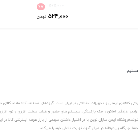
565,000
٪
7
524,000
تومان
کالاهای ایمنی و تجهیزات حفاظتی در ایران است. گروه‏‏‌های مختلف کالا مانند کالای د
 رادیو ،دزدگیر اماکن ، جک پارکینگی, سیستم های حضور و غیاب سخت افزاری و نرم افزا
د.فروشگاه ایمن سازان نوین با در اختیار داشتن سهمی از بازار عرضه اینترنتی کالا در ایر
 جایگاه بی‏‏‏‌طرفانه در میان آنها، نهایت تلاش خود را می‌‏‏کند.