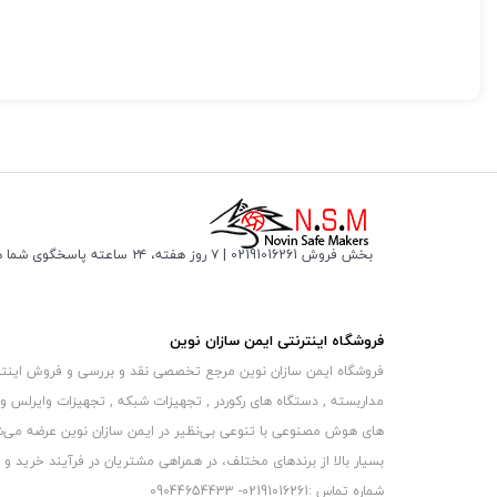
بخش فروش 02191016261 | ۷ روز هفته، ۲۴ ساعته پاسخگوی شما هستیم
فروشگاه اینترنتی ایمن سازان نوین
فروشگاه ایمن سازان نوین مرجع تخصصی نقد و بررسی و فروش اینترنتی 
مداربسته , دستگاه های رکوردر , تجهیزات شبکه , تجهیزات وایرلس و
های هوش مصنوعی با تنوعی بی‌نظیر در ایمن سازان نوین عرضه می‏‏‏‌شون
بسیار بالا از برندهای مختلف، در همراهی مشتریان در فرآیند خرید و حفظ
شماره تماس :02191016261- 09044654433