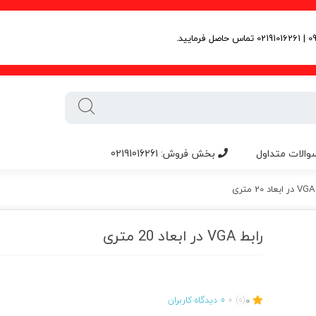
والات متداول
بخش فروش: 02191016261
ری
رابط VGA در ابعاد 20 متری
0
(0)
0
دیدگاه کاربران