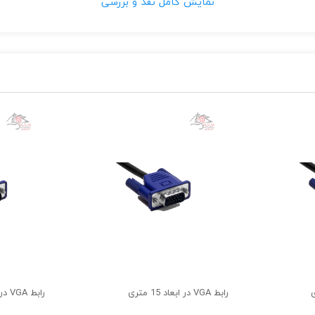
نمایش کامل نقد و بررسی
کانکتور RGB
معروف است.
انتقال سیگنالهای ویدئویی آنالوگ بودند را VGA می گویند .
دی VGA هستند.
یانه و انتقال تصویر از پورت VGA استفاده می کنند.
ی‌توانید تصاویر را در ابعاد بزرگ‌تری به مانیتور یا پروژکتور منتقل کنی
شده است که از نوسانات مغناطیسی جلوگیری کند.
نس پلاستیک بوده که از ورود گرد‌ و‌ غبار به داخل کانکتور نیز جلوگیری م
رابط VGA در ابعاد 15 متری
رابط VGA در ابعاد 10 متری