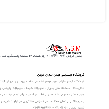
بخش فروش 02191016261 | ۷ روز هفته، ۲۴ ساعته پاسخگوی شما هستیم
فروشگاه اینترنتی ایمن سازان نوین
فروشگاه ایمن سازان نوین مرجع تخصصی نقد و بررسی و فروش اینترنتی 
مداربسته , دستگاه های رکوردر , تجهیزات شبکه , تجهیزات وایرلس و
های هوش مصنوعی با تنوعی بی‌نظیر در ایمن سازان نوین عرضه می‏‏‏‌شون
بسیار بالا از برندهای مختلف، در همراهی مشتریان در فرآیند خرید و حفظ
شماره تماس :02191016261- 09044654433