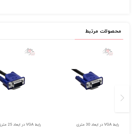
ارسال
کابل VGA
رابط سه ردیف پانزده حفره‌ای می باشد. DE-15 معمولاً به نام
در دو سمت این کابل یک کانکتور 15 پین VGA قرار گرفته شده است.
این کابل در سال ۱۹۸۷ توسط شرکت IBM وارد بازار جهانی شده است .
محصولات مرتبط
نسل قبلی کابل های یا بهتر است بگوئیم پورت های ویدئویی که فقط قادر به 
امروزه هنوز بسیاری از صفحه‌نمایش‌ها و مانیتورهای کامپیوترها مجهز به ورو
کابل VGA برای انتقال تصویر از خروجی کارت گرافیک کامپیوتر یا لپ‌تاپ به مانیتور یا پروژکتور است.
بسیاری از دستگاه‌ها از مانیتورها، لپ‌تاپ‌ها و ویدئو پروژکتورها برای اتصال به را
اصلی‌ترین و خاص‌ترین ویژگی این محصول این است که توسط این کابل م
کانکتورهای آن با روکش طلا آبکاری شده‌اند و همین موضوع باعث 
یکی از نکات جالب این محصول این است که این مدل دارای محافظ از ج
مشخصات فنی
کابل وی جی ای
3m:
نوع کابل : VGA
طول کابل : 3 متر
رابط VGA در ابعاد 30 متری
رابط VGA در ابعاد 25 متری