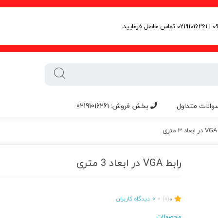
والات متداول
بخش فروش: 02191016261
ی
رابط VGA در ابعاد 3 متری
0
(0)
0
دیدگاه کاربران
محصولات