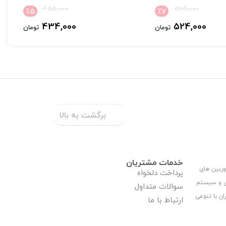
455,000
565,000
٪
5
٪
7
434,000
524,000
تومان
تومان
برگشت به بالا
خدمات مشتریان
وربین های
پرداخت دلخواه
ری و سیستم
سوالات متداول
ان با تنوعی
ارتباط با ما