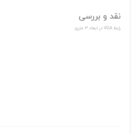
نقد و بررسی
تصاویر رسمی
رابط VGA در ابعاد 3 متری
اشتراک گذاری در شبکه
ارسال به ایمیل
به من از طریق 
کابل وی جی ای
3 متری برای انتقال سیگنال ویدئویی آنالوگ استفاده می شوند.