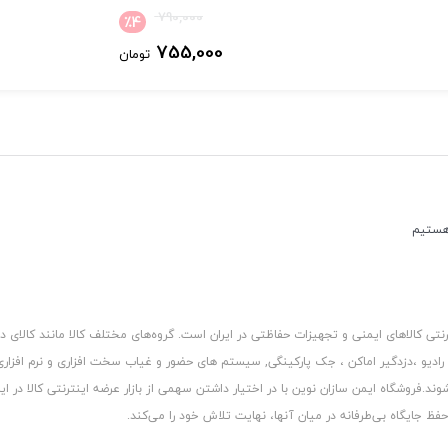
790,000
٪
4
755,000
تومان
کالاهای ایمنی و تجهیزات حفاظتی در ایران است. گروه‏‏‌های مختلف کالا مانند کالای د
 رادیو ،دزدگیر اماکن ، جک پارکینگی, سیستم های حضور و غیاب سخت افزاری و نرم افزا
د.فروشگاه ایمن سازان نوین با در اختیار داشتن سهمی از بازار عرضه اینترنتی کالا در ایر
 جایگاه بی‏‏‏‌طرفانه در میان آنها، نهایت تلاش خود را می‌‏‏کند.