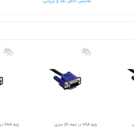
نمایش کامل نقد و بررسی
کانکتور RGB
معروف است.
انتقال سیگنالهای ویدئویی آنالوگ بودند را VGA می گویند .
دی VGA هستند.
یانه و انتقال تصویر از پورت VGA استفاده می کنند.
ی‌توانید تصاویر را در ابعاد بزرگ‌تری به مانیتور یا پروژکتور منتقل کنی
شده است که از نوسانات مغناطیسی جلوگیری کند.
نس پلاستیک بوده که از ورود گرد‌ و‌ غبار به داخل کانکتور نیز جلوگیری م
رابط VGA در ابعاد 20 متری
رابط VGA در ابعاد 15 متری