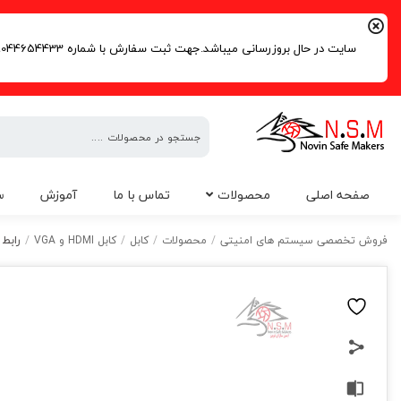
سایت در حال بروزرسانی میباشد.جهت ثبت سفارش با شماره 09044654433 | 02191016261 تماس حاصل فرمایید.
فروش
صفحه اصلی
محصولات
تماس با ما
آموزش
س
تخصصی
سیستم
رابط VGA در ابعاد 3 متر
فروش تخصصی سیستم های امنیتی
/
محصولات
/
کابل
/
کابل HDMI و VGA
/
های
امنیتی