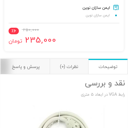
ایمن سازان نوین
ایمن سازان نوین
250,000
٪
6
235,000
تومان
اشتراک گذاری در شبکه های اجتماعی
توضیحات
نظرات (0)
پرسش و پاسخ
نقد و بررسی
ارسال به ایمیل
به من از طریق پیامک اطلاع بده
رابط VGA در ابعاد 5 متری
ارسال