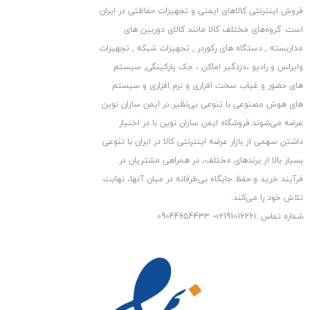
فروش اینترنتی کالاهای ایمنی و تجهیزات حفاظتی در ایران
نوع کابل : VGA
است. گروه‏‏‌های مختلف کالا مانند کالای دوربین های
طول کابل : 5 متر
مداربسته , دستگاه های رکوردر , تجهیزات شبکه , تجهیزات
وایرلس و رادیو ،دزدگیر اماکن ، جک پارکینگی, سیستم
های حضور و غیاب سخت افزاری و نرم افزاری و سیستم
های هوش مصنوعی با تنوعی بی‌نظیر در ایمن سازان نوین
عرضه می‏‏‏‌شوند.فروشگاه ایمن سازان نوین با در اختیار
داشتن سهمی از بازار عرضه اینترنتی کالا در ایران با تنوعی
بسیار بالا از برندهای مختلف، در همراهی مشتریان در
فرآیند خرید و حفظ جایگاه بی‏‏‏‌طرفانه در میان آنها، نهایت
تلاش خود را می‌‏‏کند.
شماره تماس :02191016261- 09044654433