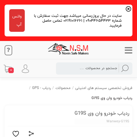
سایت در حال بروزرسانی میباشد.جهت ثبت سفارش با
واتس
شماره 09044654433 | 02191016261 تماس حاصل
آپ
فرمایید.
0
فروش تخصصی سیستم های امنیتی
/
محصولات
/
ردیاب - GPS
/
ردیاب خودرو وان وی G19S
ردیاب خودرو وان وی G19S
Wanwey-G19S