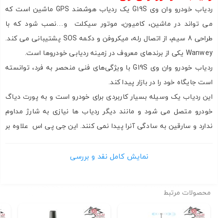
ارسال
ردیاب خودرو وان وی
G19S یک ردیاب هوشمند GPS ماشین است که
می تواند در ماشین، کامیون، موتور سیکلت و…نصب شود که با
طراحی 8 سیم، از اتصال رله، میکروفن و دکمه SOS پشتیبانی می کند.
Wanwey یکی از برندهای معروف در زمینه ردیابی خودروها است.
ردیاب خودرو وان وی G19S با ویژگی‌های فنی منحصر به فرد، توانسته
است جایگاه خود را در بازار پیدا کند.
این ردیاب یک وسیله بسیار کاربردی برای خودرو است و به پورت دیاگ
خودرو متصل می شود و مانند دیگر ردیاب ها نیازی به شارژ مداوم
ندارد و سارقین به سادگی آنرا پیدا نمی کنند. این جی پی اس علاوه بر
ردیابی آنلاین می تواند سابقه تردد خودرو شما را تا 270 روز ذخیره کند
و یک نقشه از هر جایی که خودرو در 270 روز گذشته رفته است تهیه
نمایش کامل نقد و بررسی
کند.
محصولات مرتبط