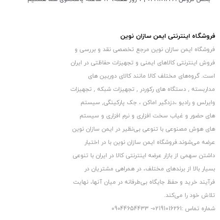
فروشگاه اینترنتی ایمن سازان نوین
فروشگاه ایمن سازان نوین مرجع تخصصی نقد و بررسی و
فروش اینترنتی کالاهای ایمنی و تجهیزات حفاظتی در ایران
است. گروه‏‏‌های مختلف کالا مانند کالای دوربین های
مداربسته , دستگاه های رکوردر , تجهیزات شبکه , تجهیزات
وایرلس و رادیو ،دزدگیر اماکن ، جک پارکینگی, سیستم
های حضور و غیاب سخت افزاری و نرم افزاری و سیستم
های هوش مصنوعی با تنوعی بی‌نظیر در ایمن سازان نوین
عرضه می‏‏‏‌شوند.فروشگاه ایمن سازان نوین با در اختیار
داشتن سهمی از بازار عرضه اینترنتی کالا در ایران با تنوعی
بسیار بالا از برندهای مختلف، در همراهی مشتریان در
معرفی اجمالی ردیاب ماشین وان وی
فرآیند خرید و حفظ جایگاه بی‏‏‏‌طرفانه در میان آنها، نهایت
تلاش خود را می‌‏‏کند.
این ردیاب ماشین جذاب به دلیل کارایی بالایی که دارد، در میان ردیاب
شماره تماس :02191016261- 09044654433
ها بسیار پرطرفدار است. برای استفاده از این ردیاب می توانید نرم افزار