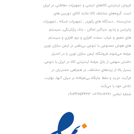
فروش اینترنتی کالاهای ایمنی و تجهیزات حفاظتی در ایران
است. گروه‏‏‌های مختلف کالا مانند کالای دوربین های
مداربسته , دستگاه های رکوردر , تجهیزات شبکه , تجهیزات
وایرلس و رادیو ،دزدگیر اماکن ، جک پارکینگی, سیستم
های حضور و غیاب سخت افزاری و نرم افزاری و سیستم
های هوش مصنوعی با تنوعی بی‌نظیر در ایمن سازان نوین
عرضه می‏‏‏‌شوند.فروشگاه ایمن سازان نوین با در اختیار
داشتن سهمی از بازار عرضه اینترنتی کالا در ایران با تنوعی
بسیار بالا از برندهای مختلف، در همراهی مشتریان در
فرآیند خرید و حفظ جایگاه بی‏‏‏‌طرفانه در میان آنها، نهایت
تلاش خود را می‌‏‏کند.
شماره تماس :02191016261- 09044654433