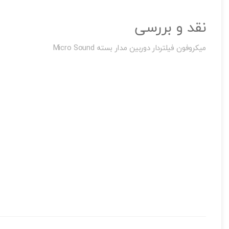
تصاویر رسمی
نقد و بررسی
میکروفون فیلتردار دوربین مدار بسته Micro Sound
اشتراک گذاری در شبکه
ارسال به ایمیل
به من از طریق 
ارسال