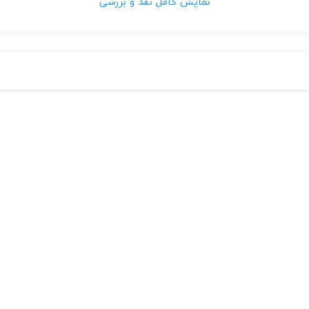
نمایش کامل نقد و بررسی
م میسر می سازند. معمولا برق میکروفن ها را آداپتور دوربین جواب میدهد
مغناطیسی دورنگه دارید. نویز میکروفن های دوربین مداربسته میتواند از ک
دوربین مدار بسته
می باشد.
Micro 