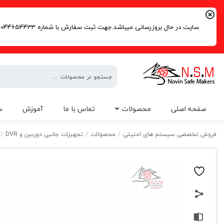
سایت در حال بروزرسانی میباشد.جهت ثبت سفارش با شماره 09044654433 | 02191016261 تماس حاصل فرمایید.
فروش
صفحه اصلی
محصولات
تماس با ما
آموزش
س
تخصصی
سیستم
فروش تخصصی سیستم های امنیتی
/
محصولات
/
تجهیزات جانبی دوربین و DVR
/
های
امنیتی