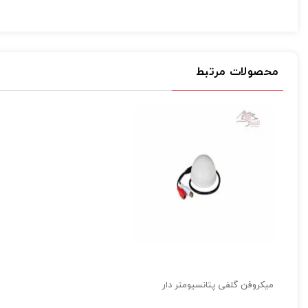
انواع میکروفن دوربین مداربسته اغلب استفاده صوت و تصویر را با ه
است برای نویز گیری و صوت میکروفن آن را از امواج و دستگاه های 
های زد نویز استفاده فرمایید. این میکروفون باکس جزیی از
کنترلر 
محصولات مرتبط
مشخصات فنی میکروفون فیلتردار دوربین مدار بسته Sound
میکروفون فیلتر دار دوربین مداربسته
فیلتر داخلی برای حذف صداهای اضافی و نویز ها
با حساسیت بالا
کیفیت صدای عالی و بدون نویز
مناسب برای محیط های 15-5 متر مربع
سبک و کم حجم- ولتاژ مصرفی:6-12 VDC
میکروفن گلفی پتانسیومتر دار