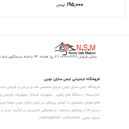
195,000
تومان
بخش فروش 02191016261 | ۷ روز هفته، ۲۴ ساعته پاسخگوی شما هستیم
فروشگاه اینترنتی ایمن سازان نوین
فروشگاه ایمن سازان نوین مرجع تخصصی نقد و بررسی و فروش اینترنتی 
مداربسته , دستگاه های رکوردر , تجهیزات شبکه , تجهیزات وایرلس و
های هوش مصنوعی با تنوعی بی‌نظیر در ایمن سازان نوین عرضه می‏‏‏‌شون
بسیار بالا از برندهای مختلف، در همراهی مشتریان در فرآیند خرید و حفظ
شماره تماس :02191016261- 09044654433