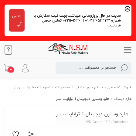
سایت در حال بروزرسانی میباشد.جهت ثبت سفارش با
واتس
شماره 09044654433 | 02191016261 تماس حاصل
آپ
فرمایید.
0
فروش تخصصی سیستم های امنیتی
/
محصولات
/
تجهیزات ذخیره سازی
/
هارد دیسک
/
هارد وسترن دیجیتال 1 ترابایت سبز
هارد وسترن دیجیتال 1 ترابایت سبز
WD Green 1T-Refurbished