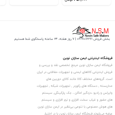
دیسک اینترنال جهت اتصال به کامپیوتر SATA3.0 می‌باشد و قادر
است با سرعت 6 گیگابیت بر ثانیه انتقال اطلاعات را انجام دهد.
هاردهای اینترنال به دلیل اینکه از طریق کابل SATA اطلاعات را انتقال
می‌دهند از سرعت بالاتری نسبت به هاردهای اکسترنال برخوردار
می‌باشند. جنس بدنه این محصول از فلز و پلاستیک مقاومی ساخته
بخش فروش 02191016261 | ۷ روز هفته، ۲۴ ساعته پاسخگوی شما هستیم
شده که در برابر ضربات احتمالی مقاوم است. سرعت گردش آن 5400
دور در دقیقه است که برای حجم کار بالا بسیار مناسب می‌باشد.
فروشگاه اینترنتی ایمن سازان نوین
ظرفیت خوب این هارد دیسک و مصرف برق پایینی که دارد توجه
فروشگاه ایمن سازان نوین مرجع تخصصی نقد و بررسی و
کاربران بسیاری را به خود جلب کرده و برای مصارف اداری، آموزشی،
فروش اینترنتی کالاهای ایمنی و تجهیزات حفاظتی در ایران
خانگی و … گزینه مناسبی می‌باشد.
هارد دوربین مداربسته
است. گروه‏‏‌های مختلف کالا مانند کالای دوربین های
مداربسته , دستگاه های رکوردر , تجهیزات شبکه , تجهیزات
وایرلس و رادیو ،دزدگیر اماکن ، جک پارکینگی, سیستم
های حضور و غیاب سخت افزاری و نرم افزاری و سیستم
های هوش مصنوعی با تنوعی بی‌نظیر در ایمن سازان نوین
عرضه می‏‏‏‌شوند.فروشگاه ایمن سازان نوین با در اختیار