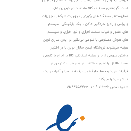
فروش اینترنتی کالاهای ایمنی و تجهیزات حفاظتی در ایران
ولتاژ خروجی: ۱۰ الی ۱۵ ولت قابل تنظیم
است. گروه‏‏‌های مختلف کالا مانند کالای دوربین های
جریان خروجی: 5 آمپر
مداربسته , دستگاه های رکوردر , تجهیزات شبکه , تجهیزات
شرایط کاری: دمای ۱۰ الی ۶۰ درجه سانتیگراد – رطوبت ۲۰ الی ۸۰ درصد
وایرلس و رادیو ،دزدگیر اماکن ، جک پارکینگی, سیستم
توجه:
این منبع تغذیه فاقد امکان حفاظت در مقابل اضافه جریان می
های حضور و غیاب سخت افزاری و نرم افزاری و سیستم
باشد و در صورتی که شما جریان بیشتری از آن بکشید ممکن است
های هوش مصنوعی با تنوعی بی‌نظیر در ایمن سازان نوین
دچار خرابی گردد.
عرضه می‏‏‏‌شوند.فروشگاه ایمن سازان نوین با در اختیار
داشتن سهمی از بازار عرضه اینترنتی کالا در ایران با تنوعی
بسیار بالا از برندهای مختلف، در همراهی مشتریان در
فرآیند خرید و حفظ جایگاه بی‏‏‏‌طرفانه در میان آنها، نهایت
تلاش خود را می‌‏‏کند.
شماره تماس :02191016261- 09044654433