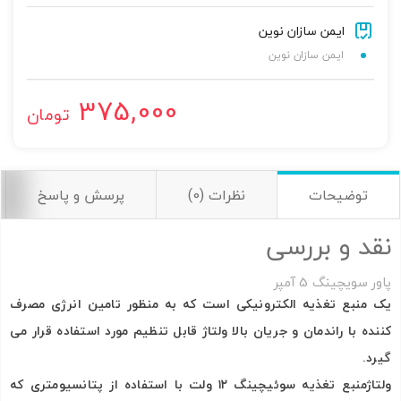
ایمن سازان نوین
ایمن سازان نوین
375,000
تومان
اشتراک گذاری در شبکه های اجتماعی
توضیحات
نظرات (0)
پرسش و پاسخ
نقد و بررسی
ارسال به ایمیل
پاور سویچینگ 5 آمپر
به من از طریق پیامک اطلاع بده
یک منبع تغذیه الکترونیکی است که به منظور تامین انرژی مصرف
کننده با راندمان و جریان بالا ولتاژ قابل تنظیم مورد استفاده قرار می
ارسال
گیرد.
ولتاژمنبع تغذیه سوئیچینگ ۱۲ ولت با استفاده از پتانسیومتری که