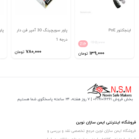
اینجکتور PoE
پاور سویچینگ 30 آمپر فن دار
پاور
درجه 1
165,000
٪
16
780,000
تومان
139,000
تومان
کاربردمنبع تغذیه سوئیچینگ ۱۲ ولت 5 آمپر:
پروژهای تابو روان وLED
قابل استفاده در تجهیزات ازمایشگاهی
بخش فروش 02191016261 | ۷ روز هفته، ۲۴ ساعته پاسخگوی شما هستیم
دوربین مدار بسته
مشخصات فنی این منبع تغذیه سوئیچینگ DC-
12V-5A-:
فروشگاه اینترنتی ایمن سازان نوین
فروشگاه ایمن سازان نوین مرجع تخصصی نقد و بررسی و
ولتاژ ورودی تغذیه: ۲۲۰ الی ۲۵۰ ولت با فرکانس ۴۷ الی ۶۰ هرتز