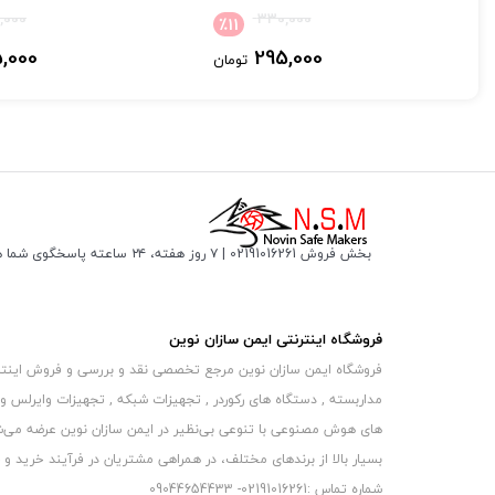
,000
330,000
٪
11
,000
295,000
تومان
بخش فروش 02191016261 | ۷ روز هفته، ۲۴ ساعته پاسخگوی شما هستیم
فروشگاه اینترنتی ایمن سازان نوین
فروشگاه ایمن سازان نوین مرجع تخصصی نقد و بررسی و فروش اینترنتی 
مداربسته , دستگاه های رکوردر , تجهیزات شبکه , تجهیزات وایرلس و
های هوش مصنوعی با تنوعی بی‌نظیر در ایمن سازان نوین عرضه می‏‏‏‌شون
بسیار بالا از برندهای مختلف، در همراهی مشتریان در فرآیند خرید و حفظ
شماره تماس :02191016261- 09044654433