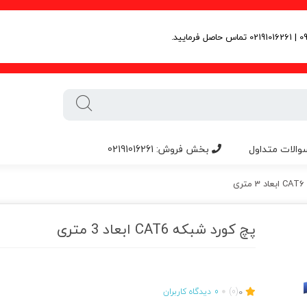
والات متداول
بخش فروش: 02191016261
ی
پچ کورد شبکه CAT6 ابعاد 3 متری
0
(0)
0
دیدگاه کاربران