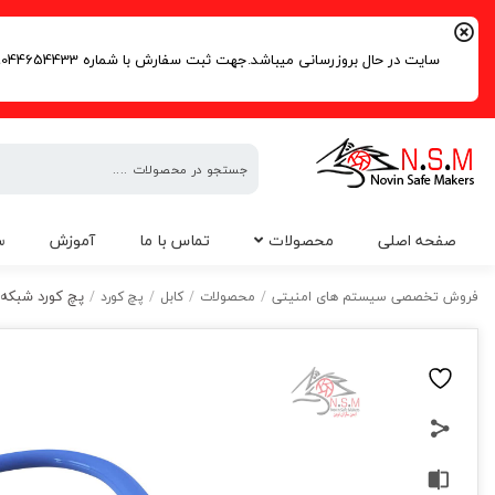
سایت در حال بروزرسانی میباشد.جهت ثبت سفارش با شماره 09044654433 | 02191016261 تماس حاصل فرمایید.
فروش
صفحه اصلی
محصولات
تماس با ما
آموزش
س
تخصصی
سیستم
پچ کورد شبکه CAT6 ابعاد 3 متر
فروش تخصصی سیستم های امنیتی
/
محصولات
/
کابل
/
پچ کورد
/
های
امنیتی