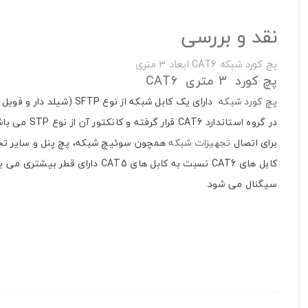
نقد و بررسی
تصاویر رسمی
پچ کورد شبکه CAT6 ابعاد 3 متری
پچ کورد 3 متری CAT6
پچ کورد شبکه
دارای یک کابل شبکه از نوع SFTP (شیلد دار و فویل دار) است.
در گروه استاندارد CAT6 قرار گرفته و کانکتور آن از نوع STP می باشد.
برای اتصال
تجهیزات شبکه
همچون سوئیچ شبکه، پچ پنل و سایر تجهیز
اشتراک گذاری در شبکه
سیگنال می شود.
ارسال به ایمیل
به من از طریق 