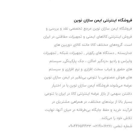
وقوع آلارم بی مورد نباشد.
سرویس و نگهداری بیم لیزر خطی
فروشگاه اینترنتی ایمن سازان نوین
بدلیل استفاده از بیم لیزر خطی درمحیط های باز و درمجاورت عوامل
فروشگاه ایمن سازان نوین مرجع تخصصی نقد و بررسی و
جوی بصورت دوره ای و مداوم باید عدسی بیم ها را ازلحاظ ظاهری و
فروش اینترنتی کالاهای ایمنی و تجهیزات حفاظتی در ایران
فیزیکی بررسی کرد. لایه گرد و غبار نشسته روی بیم ها باید توسط
است. گروه‏‏‌های مختلف کالا مانند کالای دوربین های
پارچه نم دار تمیز شوند. قبل ازپاک کردن عدسی ها و غبار روبی حتما
مداربسته , دستگاه های رکوردر , تجهیزات شبکه , تجهیزات
تغذیه سنسور ها ازمدار قطع شود و پس ازمراحل تمیز کاری حتما
وایرلس و رادیو ،دزدگیر اماکن ، جک پارکینگی, سیستم
اتصالات فیزیکی و سیم بندی ها چک شده و یک بار سیستم را مورد
های حضور و غیاب سخت افزاری و نرم افزاری و سیستم
آزمایش قرار دهید. با آمدن فصل سرما و برودت حتی الامکان هر چند
های هوش مصنوعی با تنوعی بی‌نظیر در ایمن سازان نوین
عرضه می‏‏‏‌شوند.فروشگاه ایمن سازان نوین با در اختیار
روز یکبار سعی شود ازیخ زدگی و پوشیده شدن سنسور ها درصورت
داشتن سهمی از بازار عرضه اینترنتی کالا در ایران با تنوعی
بارش برف جلوگیری شود. درصورت امکان توصیه میشود چشمهای
بسیار بالا از برندهای مختلف، در همراهی مشتریان در
خطی را زیر سایبان و یا محافظ نصب کنید.
فرآیند خرید و حفظ جایگاه بی‏‏‏‌طرفانه در میان آنها، نهایت
دلیل تشخیص
ندادن
پرندگان
توسط
چشم خطی
تلاش خود را می‌‏‏کند.
چشم های خطی دزدگیر اماکن باید به گونه ای نصب گردند که پرندگان
شماره تماس :02191016261- 09044654433
را که احتمال نشستن روی دیوار را دارند نبیند برای بهبود این