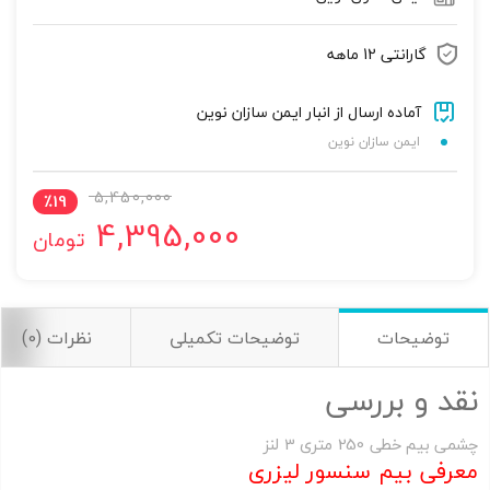
تصاویر رسمی
گارانتی 12 ماهه
آماده ارسال از انبار ایمن سازان نوین
ایمن سازان نوین
5,450,000
٪
19
4,395,000
تومان
اشتراک گذاری در شبکه های اجتماعی
توضیحات
توضیحات تکمیلی
نظرات (0)
ارسال به ایمیل
نقد و بررسی
به من از طریق پیامک اطلاع بده
چشمی بیم خطی 250 متری 3 لنز
معرفی بیم سنسور لیزری
ارسال