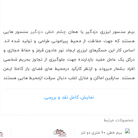
چشمی بیم خطی 250 متری | سیستم امنیتی لیزری | لیزر خطی بیم
دزدگیر | چشم خطی لیزری | بیم میله ای | بیم میله ای|لیزر خطی سه
لنز
بیم سنسور لیزری دزدگیر یا همان
چشم خطی دزدگیر
سنسور هایی
هستند که جهت حفاظت از محیط پیرامونی طراحی و تولید شده اند.
اساس کار این حسگرهای لیزری ایجاد نور مادون قرمز و حفاظ مجازی و
درکل یک عامل مفید بازدارنده جهت جلوگیری از تجاوز بحریم شخصی
افراد بشمار میروند و ازنظر کارکرد درمحیط های فضای باز کاملا ایمن
هستند. سارقین اماکن و منازل اغلب دنبال سرقت ازمحیط هایی هستند
که ازهیچگونه حفاظ فیزیکی و یا مجازی جهت برقراری امنیت استفاده
نشده باشد. به یاد داشته باشید که حتی حفاظ هایی با شکل نیزه و یا
نمایش کامل نقد و بررسی
شاخ گوزن اغلب تضمین کننده امنیت محیط نیستند اما سنسورهای
لیزری مادون قرمز علاوه بر بازدارنده بودن فرمان هشدار اعلام سرقت و
محصولات مرتبط
تماس تلفنی تلفنی را به دزدگیر اماکن صادر میکنند.
عملکرد چشم خطی لیزری به
زبان ساده