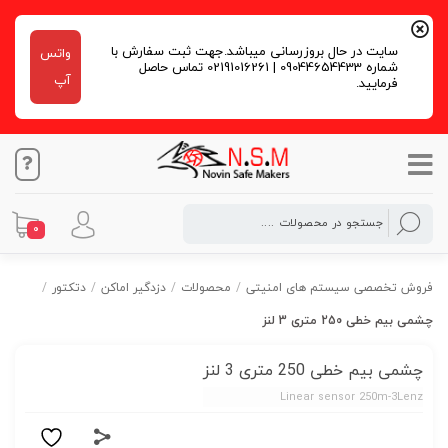
سایت در حال بروزرسانی میباشد.جهت ثبت سفارش با
واتس
شماره 09044654433 | 02191016261 تماس حاصل
آپ
فرمایید.
0
فروش تخصصی سیستم های امنیتی
/
محصولات
/
دزدگیر اماکن
/
دتکتور
/
چشمی بیم خطی 250 متری 3 لنز
چشمی بیم خطی 250 متری 3 لنز
Linear sensor 250m-3Lenz