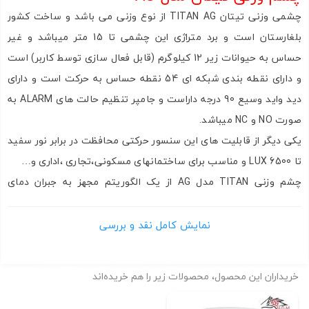
چشمی وزنی تیتان TITAN AG از نوع وزنی می باشد و ساخت کشور
بلغارستان است و برد متراژی این چشمی تا 15 متر میباشد و غیر
ارسال به ایمیل
حساس به حیوانات زیر 12 کیلوگرم (قابل فعال سازی توسط کاربر) است
به من از طریق پیامک اطلاع بده
و دارای نقطه بندی شبکه ای 54 نقطه حساس به حرکت است و دارای
دید واید وسیع 90 درجه داراست و جامپر تنظیم حالت های ALARM به
ارسال
صورت NO و NC میباشد.
یکی دیگر از قابلیت های این سنسور حرکتی محافظت در برابر نور سفید
تا 6500 LUX و مناسب برای ساختمانهای مسکونی،تجاری ،اداری و…
چشم وزنی TITAN مدل AG از یک الگوریتم
مجهز به جبران دمای
تطبیقی ​​استفاده میکند.
چشم وزنی تیتان
از نوع داخلی میباشد که وقتی یک جسم زیر 12 کیلو
نمایش کامل نقد و بررسی
از جلوی آن گذر میکند فعال نمیشود ولی جسم های بالای 12 کیلو از
جلوی ان گذر میکنند فعال میشوند .
خریداران این محصول، محصولات زیر را هم خریده‌اند