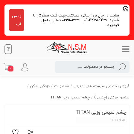
سایت در حال بروزرسانی میباشد.جهت ثبت سفارش با
واتس
شماره 09044654433 | 02191016261 تماس حاصل
آپ
فرمایید.
0
فروش تخصصی سیستم های امنیتی
/
محصولات
/
دزدگیر اماکن
/
سنسور حرکتی (چشمی)
/
چشم سیمی وزنی TITAN
چشم سیمی وزنی TITAN
TITAN AG