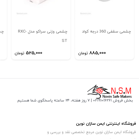
تیتان
ویژگی های سنسور حرکتی تیتان مدل AG
حساس به وزن بالای 12 کیلوگرم
برد چشمی تا ۱۵ متر
چشمی سقفی 360 درجه کواد
چشمی وزنی سراکو مدل RXC-
چش
دارای دید وسیع
ST
دارای حسگر حجمی وزنی
525,000
885,000
تومان
تومان
ولتاژ کاری ۱۲ ولت DC
خروجی TAMPER جهت حفاظت از رادار
جامپر تنظیم حالت های ALARM به صورت NO و NC
دارای جامپر LED
دارای جامپر پالس
بخش فروش 02191016261 | ۷ روز هفته، ۲۴ ساعته پاسخگوی شما هستیم
زاویه دید ۹۰ درجه
زاویه دید چشمی تیتان AG
فروشگاه اینترنتی ایمن سازان نوین
فروشگاه ایمن سازان نوین مرجع تخصصی نقد و بررسی و