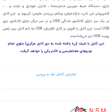
بازی، دستگاه ضبط دوربین مداربسته ، شارژر موبایل و تبلت و …،
کامپیوتر، لپ تاپ، بارکدخوان، وبکم، پرینتر، ماوس، کیبورد و.. این کابل
در یک سر دارای کانکتور مادگی USB و در سر دیگر دارای کانکتور نری
USB است. این کابل را افزون بر کابل افزایش USB به نام کابل بین راهی
پورت USB نیز می‌شناسند.
این کابل با شیلد (زره بافته شده به دور کابل مرکزی) جلوی تمام
نویزهای مغناطیسی و الکتریکی را خواهد گرفت
.
کاربرد کابل بین راهی افزایش پورت USB
اگر به زبان ساده بخواهیم کارایی کابل افزایش طول USB را بگوییم می
نمایش کامل نقد و بررسی
توان یک نمونه را آورد. برای نونه شما در خانه یک دستگاه گیرنده
دیجیتال کامپیوتری دارید. این گیرنده های دیجیتالی به وسیله ی یک
دستگاه کوچک که به درگاه یو اس بی USB رایانه یا تبلت یا … متصل
می شود کار می کند. در سر دیگر این دستگاه آنتن گیرنده ی آن وجود
دارد. گاهی ممکن است که نیاز باشد آنتن برای گیرندگی بالاتر در فاصله