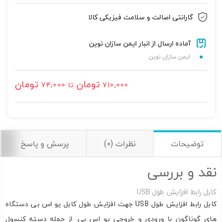
اشتراک گذاری در شبکه های اجتماعی
گارانتی اصالت و سلامت فیزیکی کالا
آماده ارسال از انبار ایمن سازان نوین
ایمن سازان نوین
ارسال به ایمیل
تومان
تومان
710,000
تا
74,000
به من از طریق پیامک اطلاع بده
ارسال
توضیحات
نظرات (0)
پرسش و پاسخ
نقد و بررسی
کابل رابط افزایش طول USB
کابل رابط افزایش طول USB جهت افزایش طول کابل یو اس بی دستگاه
های گوناگون با ورودی و خروجی یو اس بی. از جمله دسته کنسول