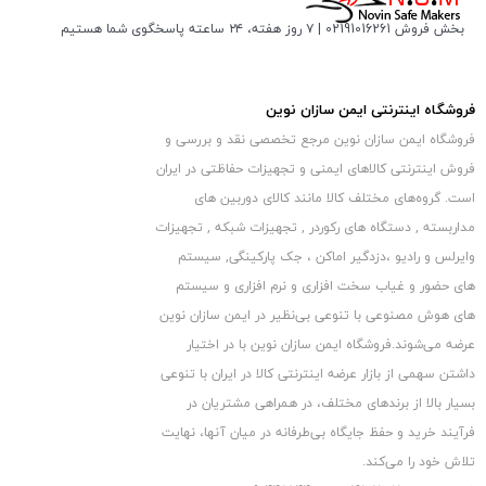
ای دورتر باشد. کابل USB این آنتن حدود 1 متر است. در نتیجه شما نیاز
بخش فروش 02191016261 | ۷ روز هفته، ۲۴ ساعته پاسخگوی شما هستیم
به یک کابل افزایش طول یو اس بی دارید.
یا برای نمونه دستگاه پرینتری دارید که باید از رایانه شما فاصله ی
فروشگاه اینترنتی ایمن سازان نوین
بیش تری بگیرید. در نتیجه با یک کابل رابط افزایش طول USB می
فروشگاه ایمن سازان نوین مرجع تخصصی نقد و بررسی و
توانید این فاصله را ایجاد نماید.
فروش اینترنتی کالاهای ایمنی و تجهیزات حفاظتی در ایران
ممکن است طول سیم صفحه کلید یا موس یا دسته ی بازی کنسول
است. گروه‏‏‌های مختلف کالا مانند کالای دوربین های
شما که به درگاه یو اس بی کیس رایانه یا لپ تاپ یا … وصل می شود
مداربسته , دستگاه های رکوردر , تجهیزات شبکه , تجهیزات
در زمانی از نظر طول و بلندا کم تر از آن فاصله ای که نیاز دارید را تامین
وایرلس و رادیو ،دزدگیر اماکن ، جک پارکینگی, سیستم
های حضور و غیاب سخت افزاری و نرم افزاری و سیستم
کند. در نتیجه به سادگی با بهره بردن از این کابل افزایش طول به اندازه
های هوش مصنوعی با تنوعی بی‌نظیر در ایمن سازان نوین
ی دلخواه خواهید رسید.
عرضه می‏‏‏‌شوند.فروشگاه ایمن سازان نوین با در اختیار
کابل افزایش طول یو اس بی ارائه شده در فروشگاه ایمن سازان نوین در
داشتن سهمی از بازار عرضه اینترنتی کالا در ایران با تنوعی
متراژ گوناگون از 1.5 متر / 3 متر / 5 متر / 10 متر / 15 متر / 20 متر
بسیار بالا از برندهای مختلف، در همراهی مشتریان در
موجود می باشد.
فرآیند خرید و حفظ جایگاه بی‏‏‏‌طرفانه در میان آنها، نهایت
تلاش خود را می‌‏‏کند.