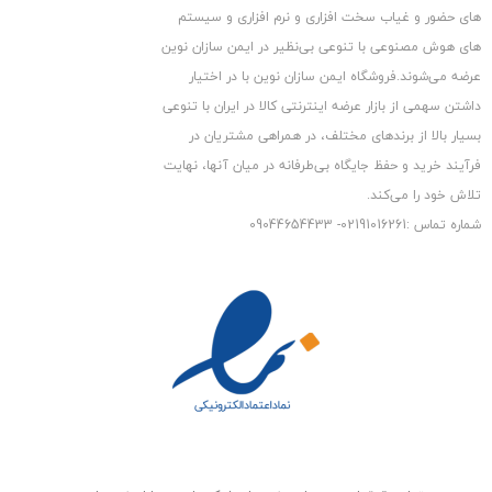
وارداتی
های حضور و غیاب سخت افزاری و نرم افزاری و سیستم
متراژ : 305 متر
های هوش مصنوعی با تنوعی بی‌نظیر در ایمن سازان نوین
عرضه می‏‏‏‌شوند.فروشگاه ایمن سازان نوین با در اختیار
داشتن سهمی از بازار عرضه اینترنتی کالا در ایران با تنوعی
بسیار بالا از برندهای مختلف، در همراهی مشتریان در
فرآیند خرید و حفظ جایگاه بی‏‏‏‌طرفانه در میان آنها، نهایت
تلاش خود را می‌‏‏کند.
شماره تماس :02191016261- 09044654433