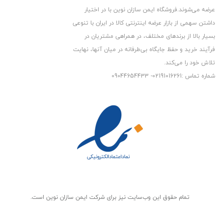
عرضه می‏‏‏‌شوند.فروشگاه ایمن سازان نوین با در اختیار
پشتیبانی از فرمت های Full HD و 3D
داشتن سهمی از بازار عرضه اینترنتی کالا در ایران با تنوعی
قابلیت پشتیبانی همه سیستم عامل ها
بسیار بالا از برندهای مختلف، در همراهی مشتریان در
فرآیند خرید و حفظ جایگاه بی‏‏‏‌طرفانه در میان آنها، نهایت
تلاش خود را می‌‏‏کند.
شماره تماس :02191016261- 09044654433
تمام حقوق اين وب‌سايت نیز برای شرکت ایمن سازان نوین است.