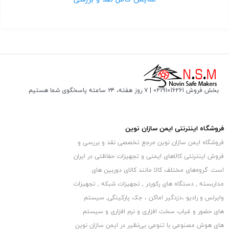
این کارت حافظه میکرو SD برای گوشی طراحی شده که اما شما با
خشابی که دارد میتوانید آن را به دوربین های عکاسی نیز متصل کنید.
با پیشرفت علم و تکنولوژی میزان ذخیره اطلاعات بالا رفته است که
شما برای ذخیره اطلاعات مهم و ضروری خود نیاز به کارت حافظه هایی
با ظرفیت بالا و کیفیت خوب دارید. رم ها معمولا به گونه ای طراحی
شده اند که شما بتوانید اطلاعات خود را از قبیل عکس، فیلم و… را در
بخش فروش 02191016261 | ۷ روز هفته، ۲۴ ساعته پاسخگوی شما هستیم
آن ذخیره کنید و سپس به کامپیوتر یا لپ تاپ متصل کنید و اطلاعات
خود را استخراج کنید.
فروشگاه اینترنتی ایمن سازان نوین
.
فروشگاه ایمن سازان نوین مرجع تخصصی نقد و بررسی و
با استفاده از این کارت حافظه 32 گیگابایت کیوکسیا
فروش اینترنتی کالاهای ایمنی و تجهیزات حفاظتی در ایران
میتوانید به راحتی حجم زیادی از اطلاعات خود را ذخیره
است. گروه‏‏‌های مختلف کالا مانند کالای دوربین های
کنید.
مداربسته , دستگاه های رکوردر , تجهیزات شبکه , تجهیزات
ویژگی ها
وایرلس و رادیو ،دزدگیر اماکن ، جک پارکینگی, سیستم
های حضور و غیاب سخت افزاری و نرم افزاری و سیستم
ظرفیت 32 گیگ
های هوش مصنوعی با تنوعی بی‌نظیر در ایمن سازان نوین
دارای خشاب تبدیل به SD