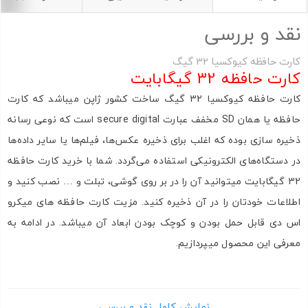
به من از طریق پیامک اطلاع بده
نقد و بررسی
کارت حافظه کیوکسیا 32 گیگ
ارسال
کارت حافظه 32 گیگابایت
کارت حافظه کیوکسیا 32 گیگ ساخت کشور ژاپن میباشد که کارت
حافظه یا همان SD مخفف عبارت secure digital است که نوعی رسانه
ذخیره سازی بوده که اغلب برای ذخیره عکس‌ها، فیلم‌ها یا سایر داده‌ها
در دستگاه‌های الکترونیکی استفاده می‌گردد. شما با خرید کارت حافظه
32 گیگابایت میتوانید آن را در بر روی گوشی، تبلت و … نصب کنید و
اطلاعات خودتان را در آن ذخیره کنید. مزیت کارت حافظه های میکرو
اس دی قابل حمل بودن و کوچک بودن ابعاد آن میباشد. در ادامه به
معرفی این محصول میپردازیم.
.
.
کارت حافظه کیوکسیا
کارت حافظه میکرو 32 گیگ در برابر ضربه، آب و مغناطیس میباشد.
نمایش کامل نقد و بررسی